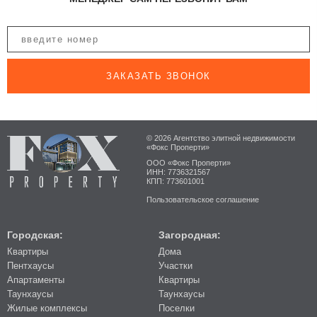
ЗАКАЗАТЬ ЗВОНОК
© 2026 Агентство элитной недвижимости
«Фокс Проперти»
ООО «Фокс Проперти»
ИНН: 7736321567
КПП: 773601001
Пользовательское соглашение
Городская:
Загородная:
Квартиры
Дома
Пентхаусы
Участки
Апартаменты
Квартиры
Таунхаусы
Таунхаусы
Жилые комплексы
Поселки