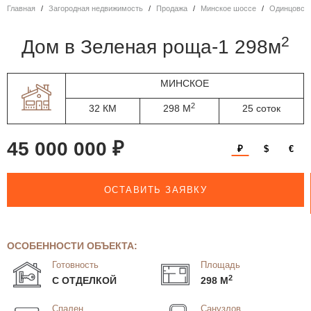
Главная
Загородная недвижимость
Продажа
Минское шоссе
Одинцовск
2
дом в Зеленая роща-1 298м
МИНСКОЕ
2
32 КМ
298 М
25 соток
45 000 000 ₽
₽
$
€
ОСТАВИТЬ ЗАЯВКУ
ОСОБЕННОСТИ ОБЪЕКТА:
Готовность
Площадь
2
С ОТДЕЛКОЙ
298 М
Спален
Санузлов