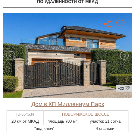
ПО УДАЛЁННОСТИ ОТ МКАД
+22
дом в КП Миллениум Парк
ID-554534
НОВОРИЖСКОЕ ШОССЕ
2
20 км от МКАД
площадь 700 м
участок 21 сотка
"под ключ"
4 спальни