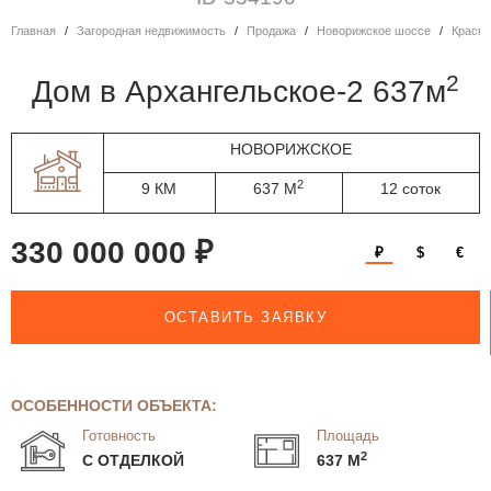
Главная
Загородная недвижимость
Продажа
Новорижское шоссе
Красн
2
дом в Архангельское-2 637м
НОВОРИЖСКОЕ
2
9 КМ
637 М
12 соток
330 000 000 ₽
₽
$
€
ОСТАВИТЬ ЗАЯВКУ
ОСОБЕННОСТИ ОБЪЕКТА:
Готовность
Площадь
2
С ОТДЕЛКОЙ
637 М