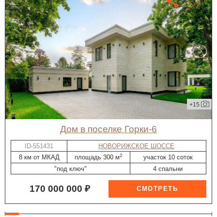
+15
дом в поселке Горки-6
ID-551431
НОВОРИЖСКОЕ ШОССЕ
2
8 км от МКАД
площадь 300 м
участок 10 соток
"под ключ"
4 спальни
170 000 000 ₽