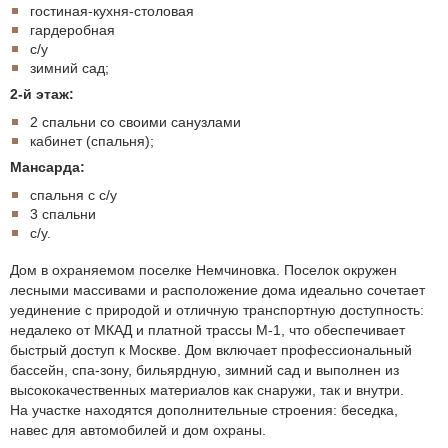
гостиная-кухня-столовая
гардеробная
с/у
зимний сад;
2-й этаж:
2 спальни со своими санузлами
кабинет (спальня);
Мансарда:
спальня с с/у
3 спальни
с/у.
Дом в охраняемом поселке Немчиновка. Поселок окружен
лесными массивами и расположение дома идеально сочетает
уединение с природой и отличную транспортную доступность:
недалеко от МКАД и платной трассы М-1, что обеспечивает
быстрый доступ к Москве. Дом включает профессиональный
бассейн, спа-зону, бильярдную, зимний сад и выполнен из
высококачественных материалов как снаружи, так и внутри.
На участке находятся дополнительные строения: беседка,
навес для автомобилей и дом охраны.