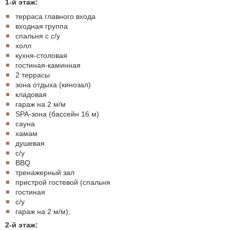
1-й этаж:
терраса главного входа
входная группа
спальня с с/у
холл
кухня-столовая
гостиная-каминная
2 террасы
зона отдыха (кинозал)
кладовая
гараж на 2 м/м
SPA-зона (бассейн 16 м)
сауна
хамам
душевая
с/у
BBQ
тренажерный зал
пристрой гостевой (спальня
гостиная
с/у
гараж на 2 м/м);
2-й этаж: