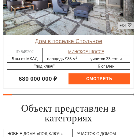
+34
дом в поселке Стольное
ID-549202
МИНСКОЕ ШОССЕ
2
5 км от МКАД
площадь 985 м
участок 33 сотки
"под ключ"
6 спален
680 000 000 ₽
Объект представлен в
категориях
НОВЫЕ ДОМА «ПОД КЛЮЧ»
УЧАСТОК С ДОМОМ