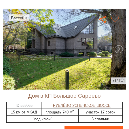
бассейн
+18
дом в КП Большое Сареево
ID-553065
РУБЛЁВО-УСПЕНСКОЕ ШОССЕ
2
15 км от МКАД
площадь 740 м
участок 17 соток
"под ключ"
3 спальни