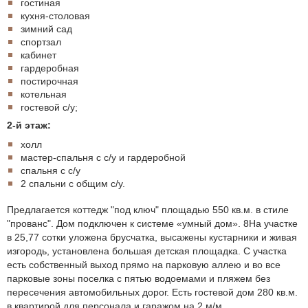
гостиная
кухня-столовая
зимний сад
спортзал
кабинет
гардеробная
постирочная
котельная
гостевой с/у;
2-й этаж:
холл
мастер-спальня с с/у и гардеробной
спальня с с/у
2 спальни с общим с/у.
Предлагается коттедж "под ключ" площадью 550 кв.м. в стиле
"прованс". Дом подключен к системе «умный дом». 8На участке
в 25,77 сотки уложена брусчатка, высажены кустарники и живая
изгородь, установлена большая детская площадка. С участка
есть собственный выход прямо на парковую аллею и во все
парковые зоны поселка с пятью водоемами и пляжем без
пересечения автомобильных дорог. Есть гостевой дом 280 кв.м.
в квартирой для персонала и гаражом на 2 м/м.