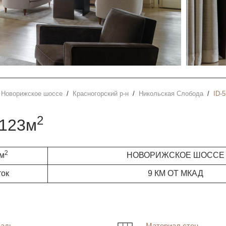
Новорижское шоссе
Красногорский р-н
Никольская Слобода
ID-
2
1123м
2
 м
НОВОРИЖСКОЕ ШОССЕ
ток
9 КМ ОТ МКАД
адь
Материал стен