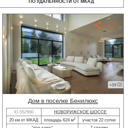
ПО УДАЛЁННОСТИ ОТ МКАД
+33
дом в поселке Бенилюкс
ID-552900
НОВОРИЖСКОЕ ШОССЕ
2
20 км от МКАД
площадь 624 м
участок 22 сотки
"под ключ"
7 спален