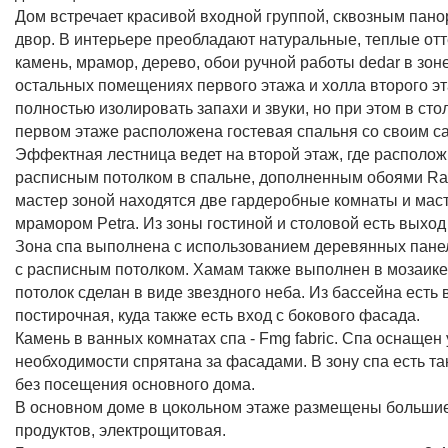
Дом встречает красивой входной группой, сквозным пано
двор. В интерьере преобладают натуральные, теплые от
камень, мрамор, дерево, обои ручной работы dedar в зон
остальных помещениях первого этажа и холла второго э
полностью изолировать запахи и звуки, но при этом в сто
первом этаже расположена гостевая спальня со своим сан
Эффектная лестница ведет на второй этаж, где располож
расписным потолком в спальне, дополненным обоями Ralph
мастер зоной находятся две гардеробные комнаты и маст
мрамором Petra. Из зоны гостиной и столовой есть выход 
Зона спа выполнена с использованием деревянных панел
с расписным потолком. Хамам также выполнен в мозаике,
потолок сделан в виде звездного неба. Из бассейна есть
постирочная, куда также есть вход с бокового фасада.
Камень в ванных комнатах спа - Fmg fabric. Спа оснащен
необходимости спрятана за фасадами. В зону спа есть так
без посещения основного дома.
В основном доме в цокольном этаже размещены большие 
продуктов, электрощитовая.