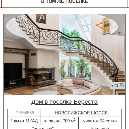
В ТОМ ЖЕ ПОСЁЛКЕ
+23
дом в поселке Береста
ID-554569
НОВОРИЖСКОЕ ШОССЕ
2
1 км от МКАД
площадь 780 м
участок 24 сотки
"под ключ"
5 спален