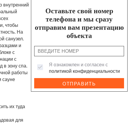
во внутренний
Оставьте свой номер
уральный
телефона и мы сразу
всех
и, чтобы
отправим вам презентацию
атность. На
объекта
ой санузел.
разцами и
блоке с
нации с
Я ознакомлен и согласен с
 в зону спа.
политикой конфиденциальности
учной работы
и сауне
ОТПРАВИТЬ
ить их туда
адовая для