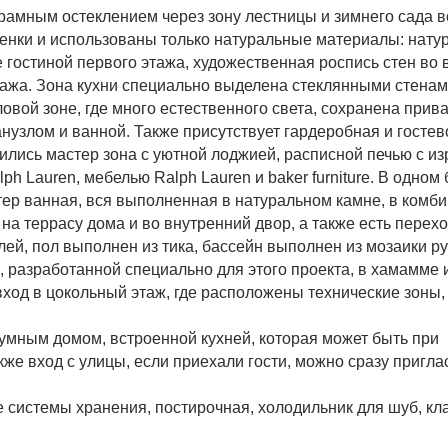
рамным остеклением через зону лестницы и зимнего сада 
тенки и использованы только натуральные материалы: нат
е гостиной первого этажа, художественная роспись стен во 
тажа. Зона кухни специально выделена стеклянными стенам
ловой зоне, где много естественного света, сохранена прив
узлом и ванной. Также присутствует гардеробная и гостев
ились мастер зона с уютной лоджией, расписной печью с из
 Lauren, мебелью Ralph Lauren и baker furniture. В одном 
ер ванная, вся выполненная в натуральном камне, в комби
на террасу дома и во внутренний двор, а также есть переход
ей, пол выполнен из тика, бассейн выполнен из мозаики р
 разработанной специально для этого проекта, в хамамме 
 вход в цокольный этаж, где расположены технические зоны,
 умным домом, встроенной кухней, которая может быть при
же вход с улицы, если приехали гости, можно сразу приглас
системы хранения, постирочная, холодильник для шуб, кл