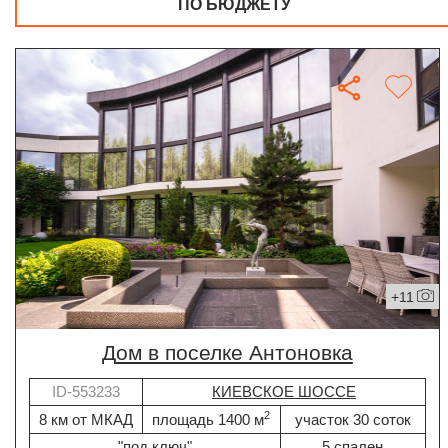
ПО БЮДЖЕТУ
+11
дом в поселке Антоновка
ID-553233
КИЕВСКОЕ ШОССЕ
2
8 км от МКАД
площадь 1400 м
участок 30 соток
"под ключ"
5 спален