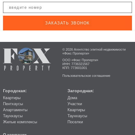
ЗАКАЗАТЬ ЗВОНОК
© 2026 Агентство элитной недвижимости
«Фокс Проперти»
ООО «Фокс Проперти»
ИНН: 7736321567
КПП: 773601001
Пользовательское соглашение
Городская:
Загородная:
Квартиры
Дома
Пентхаусы
Участки
Апартаменты
Квартиры
Таунхаусы
Таунхаусы
Жилые комплексы
Поселки
О компании