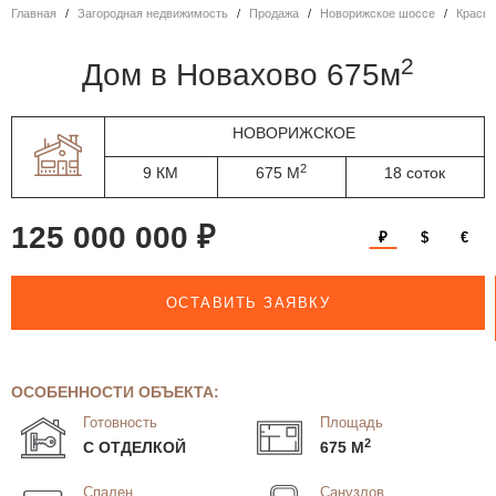
Главная
Загородная недвижимость
Продажа
Новорижское шоссе
Красн
2
дом в Новахово 675м
НОВОРИЖСКОЕ
2
9 КМ
675 М
18 соток
125 000 000 ₽
₽
$
€
ОСТАВИТЬ ЗАЯВКУ
ОСОБЕННОСТИ ОБЪЕКТА:
Готовность
Площадь
2
С ОТДЕЛКОЙ
675 М
Спален
Санузлов