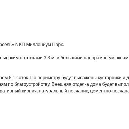
арсель» в КП Миллениум Парк.
й, высоким потолками 3,3 м. и большими панорамными окна
ом 8,1 соток. По периметру будут высажены кустарники и д
еям по благоустройству. Внешняя отделка дома будет выпо
тивный кирпич, натуральный песчаник, цементно-песчан