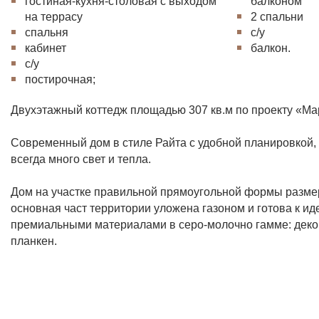
гостиная-кухня-столовая с выходом
балконом
на террасу
2 спальни
спальня
с/у
кабинет
балкон.
с/у
постирочная;
Двухэтажный коттедж площадью 307 кв.м по проекту «М
Современный дом в стиле Райта с удобной планировко
всегда много свет и тепла.
Дом на участке правильной прямоугольной формы размер
основная част территории уложена газоном и готова к ид
премиальными материалами в серо-молочно гамме: декора
планкен.