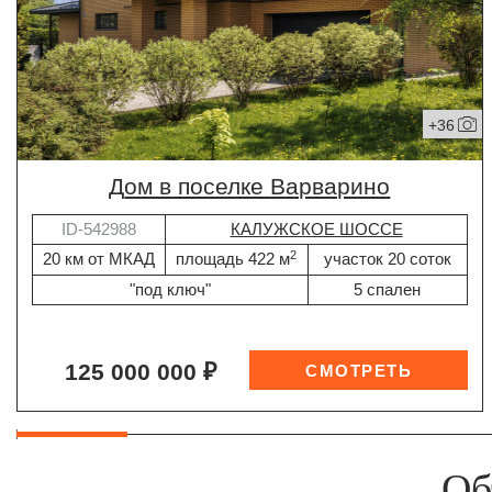
+36
дом в поселке Варварино
ID-542988
КАЛУЖСКОЕ ШОССЕ
2
20 км от МКАД
площадь 422 м
участок 20 соток
"под ключ"
5 спален
125 000 000 ₽
Об