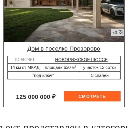
+3
дом в поселке Прозорово
ID-552461
НОВОРИЖСКОЕ ШОССЕ
2
14 км от МКАД
площадь 630 м
участок 12 соток
"под ключ"
5 спален
125 000 000 ₽
ъект представлен в категор