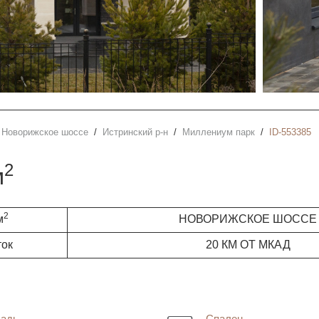
Новорижское шоссе
Истринский р-н
Миллениум парк
ID-553385
2
м
2
м
НОВОРИЖСКОЕ ШОССЕ
ток
20 КМ ОТ МКАД
адь
Спален