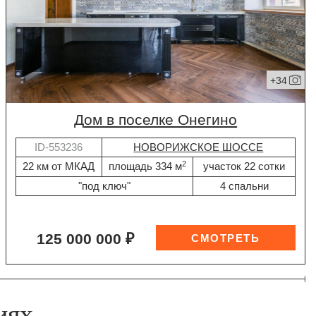
+34
дом в поселке Онегино
ID-553236
НОВОРИЖСКОЕ ШОССЕ
2
22 км от МКАД
площадь 334 м
участок 22 сотки
"под ключ"
4 спальни
125 000 000 ₽
иях