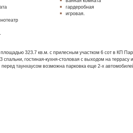
ванная комната
ата
гардеробная
я
игровая.
инотеатр
.
 площадью 323.7 кв.м. с прилесным участком 6 сот в КП Пар
 спальни, гостиная-кухня-столовая с выходом на террасу 
вке перед таунхаусом возможна парковка еще 2-х автомобиле