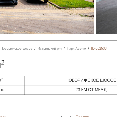
Новорижское шоссе
Истринский р-н
Парк Авеню
ID-552533
2
м
2
м
НОВОРИЖСКОЕ ШОССЕ
ок
23 КМ ОТ МКАД
адь
Спален