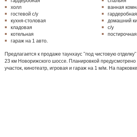
гардеробная
спальня
холл
ванная комн
гостевой с/у
гардеробна
кухня-столовая
домашний к
кладовая
с/у
котельная
постирочная
гараж на 1 авто.
Предлагается к продаже таунхаус "под чистовую отделку"
23 км Новорижского шоссе. Планировкой предусмотрено 3
участок, кинотеатр, игровая и гараж на 1 м/м. На парко