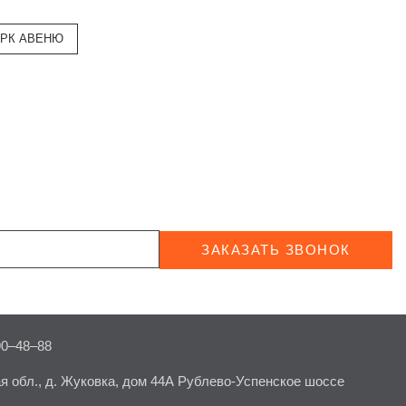
АРК АВЕНЮ
ЗАКАЗАТЬ ЗВОНОК
90–48–88
я обл., д. Жуковка, дом 44А Рублево-Успенское шоссе