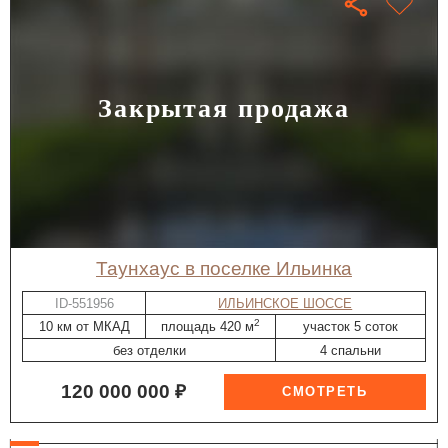
Закрытая продажа
таунхаус в поселке Ильинка
ID-551956
ИЛЬИНСКОЕ ШОССЕ
2
10 км от МКАД
площадь 420 м
участок 5 соток
без отделки
4 спальни
120 000 000 ₽