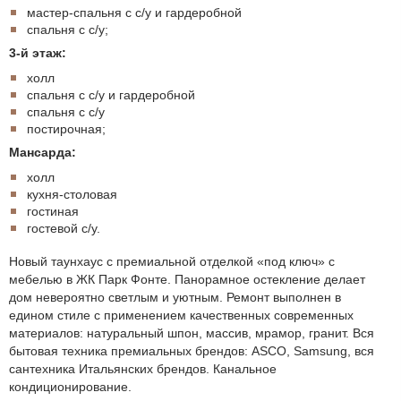
мастер-спальня с с/у и гардеробной
спальня с с/у;
3-й этаж:
холл
спальня с с/у и гардеробной
спальня с с/у
постирочная;
Мансарда:
холл
кухня-столовая
гостиная
гостевой с/у.
Новый таунхаус с премиальной отделкой «под ключ» с
мебелью в ЖК Парк Фонте. Панорамное остекление делает
дом невероятно светлым и уютным. Ремонт выполнен в
едином стиле с применением качественных современных
материалов: натуральный шпон, массив, мрамор, гранит. Вся
бытовая техника премиальных брендов: АSCO, Samsung, вся
сантехника Итальянских брендов. Канальное
кондиционирование.