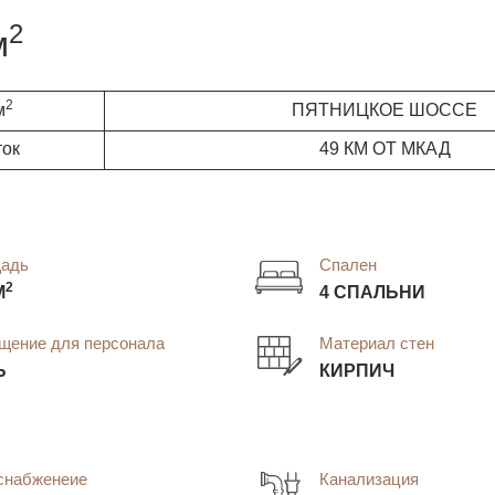
2
м
2
м
ПЯТНИЦКОЕ ШОССЕ
ток
49 КМ ОТ МКАД
адь
Спален
2
М
4 СПАЛЬНИ
щение для персонала
Материал стен
Ь
КИРПИЧ
снабженеие
Канализация