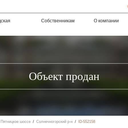
дская
Собственникам
О компании
Объект продан
Пятницкое шоссе
Солнечногорский р-н
ID-552158