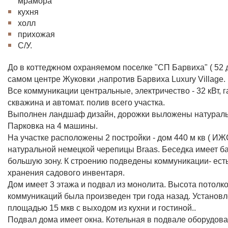
мрамора
кухня
холл
прихожая
С/У.
До в коттеджном охраняемом поселке "СП Барвиха" ( 52 
самом центре Жуковки ,напротив Барвиха Luxury Village.
Все коммуникации центральные, электричество - 32 кВт, г
скважина и автомат. полив всего участка.
Выполнен ландшаф дизайн, дорожки выложены натураль
Парковка на 4 машины.
На участке расположены 2 постройки - дом 440 м кв ( ИЖС
натуральной немецкой черепицы Braas. Беседка имеет ба
большую зону. К строению подведены коммуникации- есть
хранения садового инвентаря.
Дом имеет 3 этажа и подвал из монолита. Высота потолко
коммуникаций была произведен три года назад. Установл
площадью 15 мкв с выходом из кухни и гостиной..
Подвал дома имеет окна. Котельная в подвале оборудова