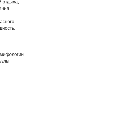
 отдыха,
ения
расного
шность.
з мифологии
нузлы