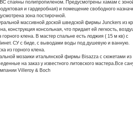
ХВС спаяны полипропиленом. Предусмотрены хамам с зоной
родуктовая и гардеробная) и помещение свободного назнач
едусмотрена зона постирочной.
уральной массивной доской шведской фирмы Junckers из к
, конструкция консольная, что придает ей легкость, возду
орного клена. В мастер спальне есть лоджия ( 15 м кв) с
бинет. СУ с биде, с выводами воды под душевую и ванную.
а из горного клена.
ральной мозаики итальянской фирмы Bisazza с сюжетами и
еденные на заказ у известного литовского мастера.Все са
мпании Villeroy & Boch