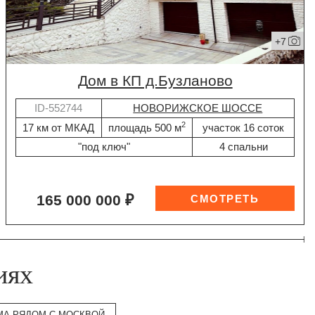
+7
дом в КП д.Бузланово
ID-552744
НОВОРИЖСКОЕ ШОССЕ
2
17 км от МКАД
площадь 500 м
участок 16 соток
"под ключ"
4 спальни
165 000 000 ₽
иях
МА РЯДОМ С МОСКВОЙ