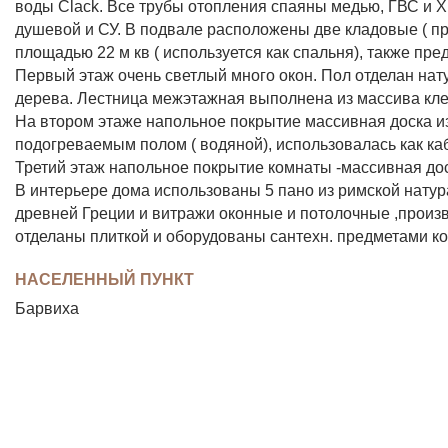
воды Clack. Все трубы отопления спаяны медью, ГВС и 
душевой и СУ. В подвале расположены две кладовые ( п
площадью 22 м кв ( используется как спальня), также пр
Первый этаж очень светлый много окон. Пол отделан нат
дерева. Лестница межэтажная выполнена из массива клена
На втором этаже напольное покрытие массивная доска из г
подогреваемым полом ( водяной), использовалась как ка
Третий этаж напольное покрытие комнаты -массивная доск
В интерьере дома использованы 5 пано из римской нату
древней Греции и витражи оконные и потолочные ,произв
отделаны плиткой и оборудованы сантехн. предметами ко
НАСЕЛЕННЫЙ ПУНКТ
Барвиха