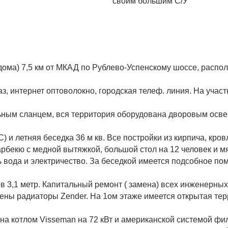
своим большим С/У
дома) 7,5 км от МКАД по Рублево-Успенскому шоссе, распо
аз, интернет оптоволокно, городская телеф. линия. На участ
ным сланцем, вся территория оборудована дворовым осв
) и летняя беседка 36 м кв. Все постройки из кирпича, кров
рбекю c медной вытяжкой, большой стол на 12 человек и м
 вода и электричество. За беседкой имеется подсобное п
в 3,1 метр. Капитальный ремонт ( замена) всех инженерных
ены радиаторы Zender. На 1ом этаже имеется открытая те
на котлом Visseman на 72 кВт и американской системой фи