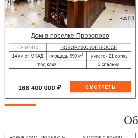
+25
дом в поселке Прозорово
ID-544415
НОВОРИЖСКОЕ ШОССЕ
2
14 км от МКАД
площадь 590 м
участок 21 сотка
"под ключ"
3 спальни
166 400 000 ₽
Об
НОВЫЕ ДОМА «ПОД КЛЮЧ»
УЧАСТОК С ДОМОМ