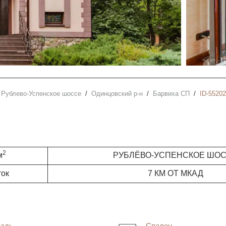
Рублево-Успенское шоссе
Одинцовский р-н
Барвиха СП
ID-55202
2
м
РУБЛЁВО-УСПЕНСКОЕ ШО
ток
7 КМ ОТ МКАД
адь
Спален