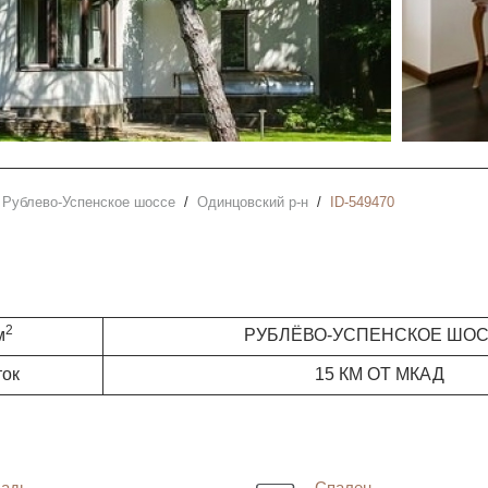
Рублево-Успенское шоссе
Одинцовский р-н
ID-549470
2
м
РУБЛЁВО-УСПЕНСКОЕ ШО
ток
15 КМ ОТ МКАД
адь
Спален