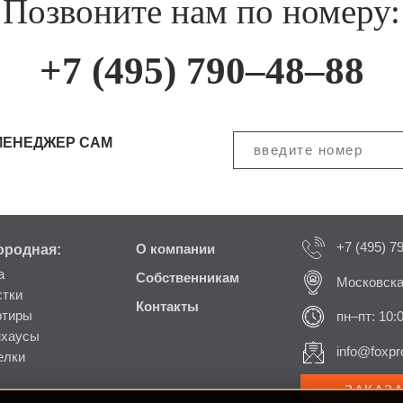
Позвоните нам по номеру:
+7 (495) 790–48–88
МЕНЕДЖЕР САМ
+7 (495) 7
ородная:
О компании
а
Собственникам
Московска
стки
Контакты
ртиры
пн–пт: 10:
нхаусы
info@foxpro
елки
ЗАКАЗ