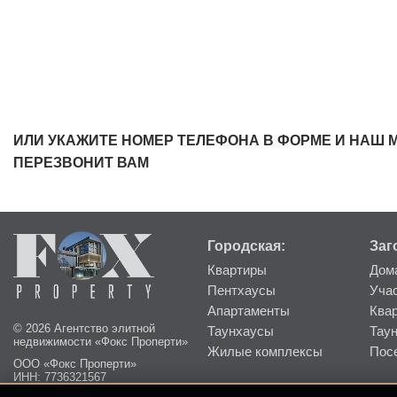
ИЛИ УКАЖИТЕ НОМЕР ТЕЛЕФОНА В ФОРМЕ И НАШ 
ПЕРЕЗВОНИТ ВАМ
Городская:
Заг
Квартиры
Дом
Пентхаусы
Уча
Апартаменты
Ква
© 2026 Агентство элитной
Таунхаусы
Тау
недвижимости «Фокс Проперти»
Жилые комплексы
Пос
ООО «Фокс Проперти»
ИНН: 7736321567
КПП: 773601001