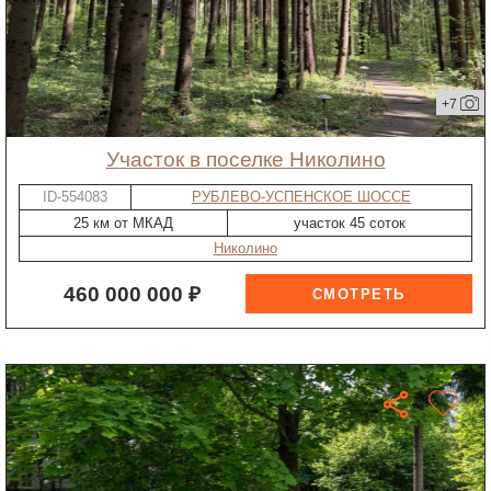
+7
участок в поселке Николино
ID-554083
РУБЛЕВО-УСПЕНСКОЕ ШОССЕ
25 км от МКАД
участок 45 соток
Николино
460 000 000 ₽