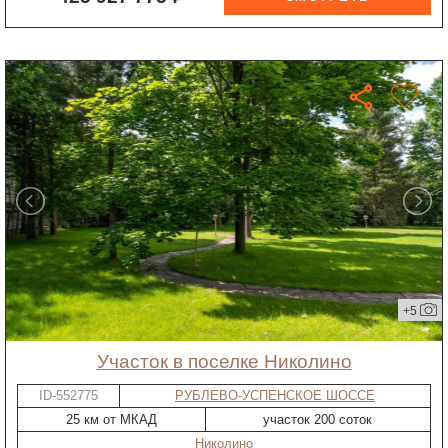
+5
участок в поселке Николино
ID-552775
РУБЛЕВО-УСПЕНСКОЕ ШОССЕ
25 км от МКАД
участок 200 соток
Николино