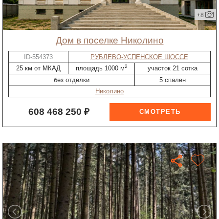
+8
дом в поселке Николино
ID-554373
РУБЛЕВО-УСПЕНСКОЕ ШОССЕ
2
25 км от МКАД
площадь 1000 м
участок 21 сотка
без отделки
5 спален
Николино
608 468 250 ₽