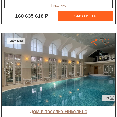
Николино
160 635 618 ₽
бассейн
+19
дом в поселке Николино