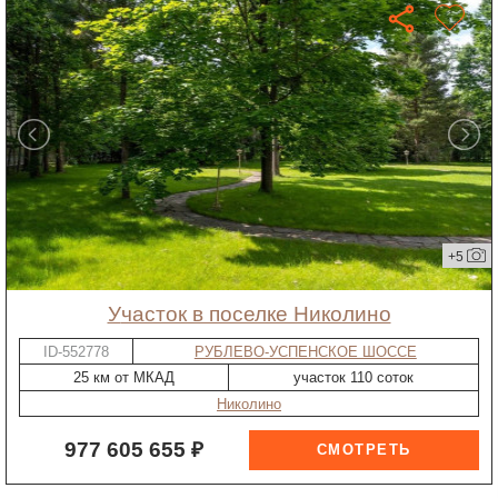
+5
участок в поселке Николино
ID-552778
РУБЛЕВО-УСПЕНСКОЕ ШОССЕ
25 км от МКАД
участок 110 соток
Николино
977 605 655 ₽