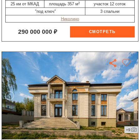
2
25 км от МКАД
площадь 357 м
участок 12 соток
"под ключ"
3 спальни
Николино
290 000 000 ₽
+9