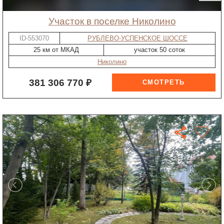
участок в поселке Николино
ID-553070
РУБЛЕВО-УСПЕНСКОЕ ШОССЕ
25 км от МКАД
участок 50 соток
Николино
381 306 770 ₽