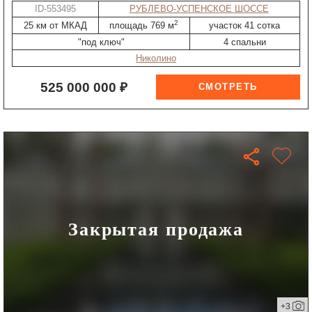
ID-553495
РУБЛЕВО-УСПЕНСКОЕ ШОССЕ
2
25 км от МКАД
площадь 769 м
участок 41 сотка
"под ключ"
4 спальни
Николино
525 000 000 ₽
Закрытая продажа
+3