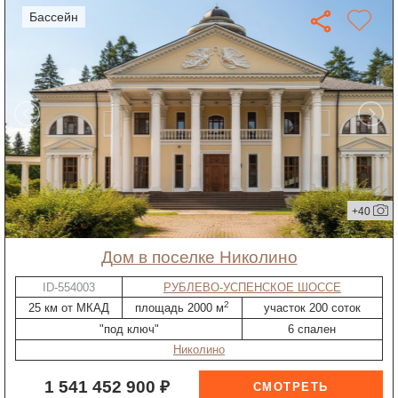
бассейн
+40
дом в поселке Николино
ID-554003
РУБЛЕВО-УСПЕНСКОЕ ШОССЕ
2
25 км от МКАД
площадь 2000 м
участок 200 соток
"под ключ"
6 спален
Николино
1 541 452 900 ₽