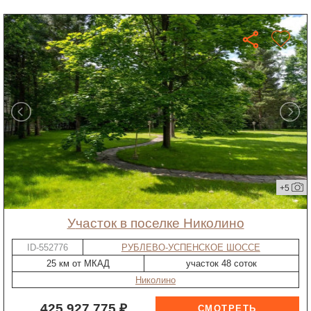
+5
участок в поселке Николино
ID-552776
РУБЛЕВО-УСПЕНСКОЕ ШОССЕ
25 км от МКАД
участок 48 соток
Николино
425 927 775 ₽