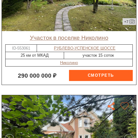
+7
участок в поселке Николино
ID-553061
РУБЛЕВО-УСПЕНСКОЕ ШОССЕ
25 км от МКАД
участок 15 соток
Николино
290 000 000 ₽