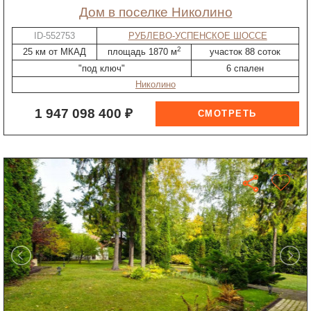
дом в поселке Николино
ID-552753
РУБЛЕВО-УСПЕНСКОЕ ШОССЕ
2
25 км от МКАД
площадь 1870 м
участок 88 соток
"под ключ"
6 спален
Николино
1 947 098 400 ₽