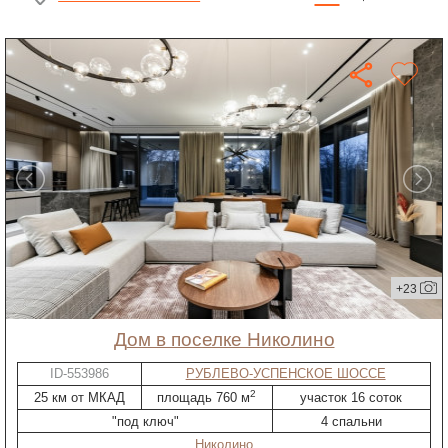
+23
дом в поселке Николино
ID-553986
РУБЛЕВО-УСПЕНСКОЕ ШОССЕ
2
25 км от МКАД
площадь 760 м
участок 16 соток
"под ключ"
4 спальни
Николино