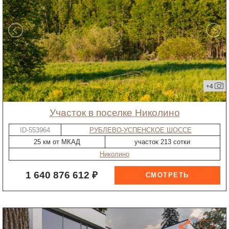
+4
участок в поселке Николино
ID-553964
РУБЛЕВО-УСПЕНСКОЕ ШОССЕ
25 км от МКАД
участок 213 сотки
Николино
1 640 876 612 ₽