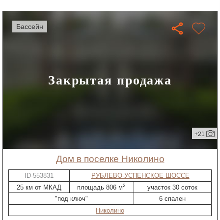
бассейн
Закрытая продажа
+21
дом в поселке Николино
ID-553831
РУБЛЕВО-УСПЕНСКОЕ ШОССЕ
2
25 км от МКАД
площадь 806 м
участок 30 соток
"под ключ"
6 спален
Николино