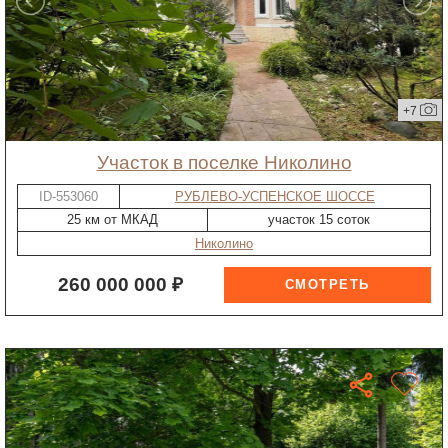
+7
участок в поселке Николино
ID-553060
РУБЛЕВО-УСПЕНСКОЕ ШОССЕ
25 км от МКАД
участок 15 соток
Николино
260 000 000 ₽