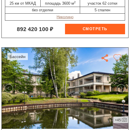
2
25 км от МКАД
площадь 3600 м
участок 62 сотки
без отделки
5 спален
Николино
892 420 100 ₽
бассейн
+45