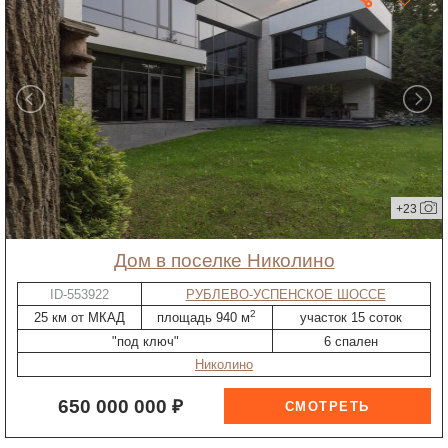
+23
дом в поселке Николино
ID-553922
РУБЛЕВО-УСПЕНСКОЕ ШОССЕ
2
25 км от МКАД
площадь 940 м
участок 15 соток
"под ключ"
6 спален
Николино
650 000 000 ₽