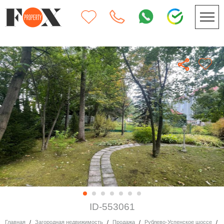
ID-553061
Главная
Загородная недвижимость
Продажа
Рублево-Успенское шоссе