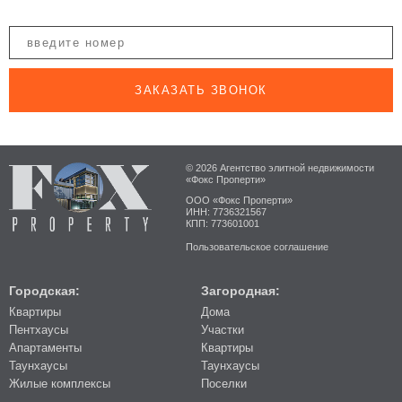
ЗАКАЗАТЬ ЗВОНОК
© 2026 Агентство элитной недвижимости
«Фокс Проперти»
ООО «Фокс Проперти»
ИНН: 7736321567
КПП: 773601001
Пользовательское соглашение
Городская:
Загородная:
Квартиры
Дома
Пентхаусы
Участки
Апартаменты
Квартиры
Таунхаусы
Таунхаусы
Жилые комплексы
Поселки