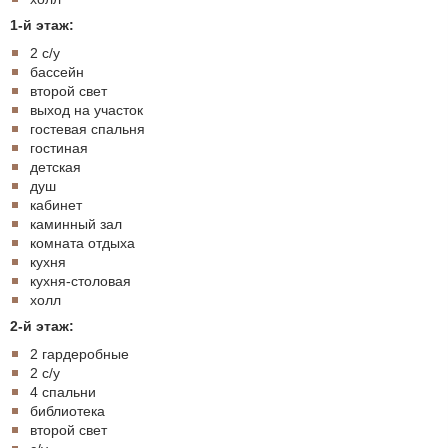
1-й этаж:
2 с/у
бассейн
второй свет
выход на участок
гостевая спальня
гостиная
детская
душ
кабинет
каминный зал
комната отдыха
кухня
кухня-столовая
холл
2-й этаж:
2 гардеробные
2 с/у
4 спальни
библиотека
второй свет