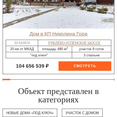
+32
дом в КП Николина Гора
ID-543974
РУБЛЁВО-УСПЕНСКОЕ ШОССЕ
2
20 км от МКАД
площадь 480 м
участок 9 соток
"под ключ"
3 спальни
104 656 539 ₽
Объект представлен в
категориях
НОВЫЕ ДОМА «ПОД КЛЮЧ»
УЧАСТОК С ДОМОМ