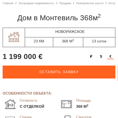
Главная
Загородная недвижимость
Продажа
Новорижское шоссе
Истри
2
дом в Монтевиль 368м
НОВОРИЖСКОЕ
2
23 КМ
368 М
13 соток
1 199 000 €
₽
$
€
ОСТАВИТЬ ЗАЯВКУ
ОСОБЕННОСТИ ОБЪЕКТА:
Готовность
Площадь
2
С ОТДЕЛКОЙ
368 М
Спален
Санузлов