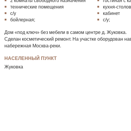
2 комнаты свободного назначения
гостиная с 
технические помещения
кухня-столо
с/у
кабинет
бойлерная;
с/у;
Дом «под ключ» без мебели в самом центре д. Жуковка.
Сделан косметический ремонт. На участке оборудован нав
набережная Москва-реки.
НАСЕЛЕННЫЙ ПУНКТ
Жуковка