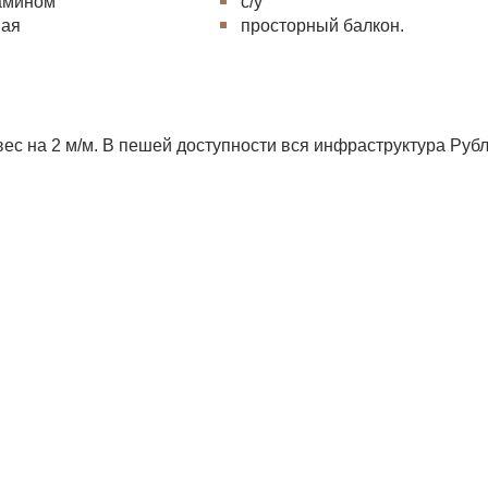
камином
с/у
вая
просторный балкон.
ес на 2 м/м. В пешей доступности вся инфраструктура Рубл