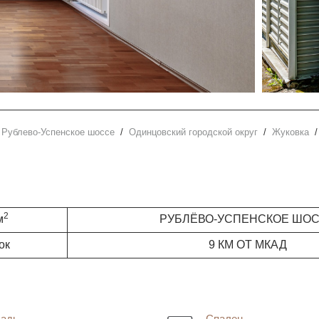
Рублево-Успенское шоссе
Одинцовский городской округ
Жуковка
2
м
РУБЛЁВО-УСПЕНСКОЕ ШО
ок
9 КМ ОТ МКАД
адь
Спален