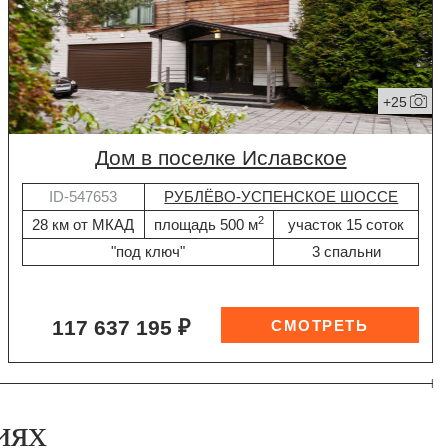
+25
дом в поселке Иславское
ID-547653
РУБЛЁВО-УСПЕНСКОЕ ШОССЕ
2
28 км от МКАД
площадь 500 м
участок 15 соток
"под ключ"
3 спальни
117 637 195 ₽
иях