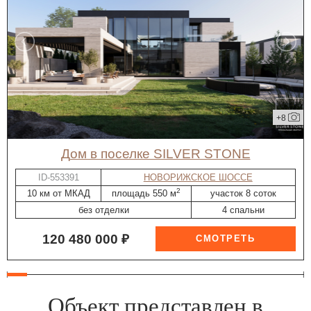
+8
дом в поселке SILVER STONE
ID-553391
НОВОРИЖСКОЕ ШОССЕ
2
10 км от МКАД
площадь 550 м
участок 8 соток
без отделки
4 спальни
120 480 000 ₽
Объект представлен в