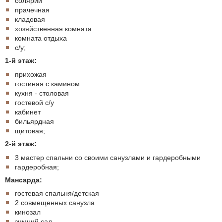
солярий
прачечная
кладовая
хозяйственная комната
комната отдыха
с/у;
1-й этаж:
прихожая
гостиная с камином
кухня - столовая
гостевой с/у
кабинет
бильярдная
щитовая;
2-й этаж:
3 мастер спальни со своими санузлами и гардеробными
гардеробная;
Мансарда:
гостевая спальня/детская
2 совмещенных санузла
кинозал
зимний сад.