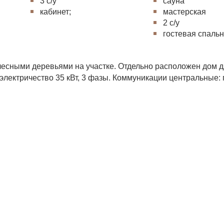
3 с/у
сауна
кабинет;
мастерская
2 с/у
гостевая спальн
есными деревьями на участке. Отдельно расположен дом д
электричество 35 кВт, 3 фазы. Коммуникации центральные: г