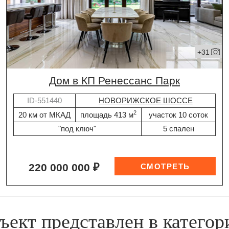
+31
дом в КП Ренессанс Парк
ID-551440
НОВОРИЖСКОЕ ШОССЕ
2
20 км от МКАД
площадь 413 м
участок 10 соток
"под ключ"
5 спален
220 000 000 ₽
ъект представлен в категор