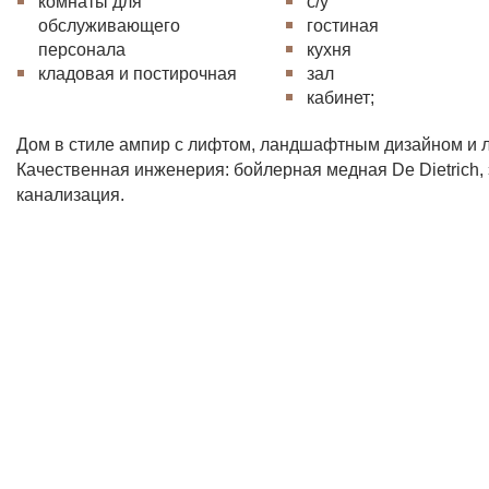
комнаты для
с/у
обслуживающего
гостиная
персонала
кухня
кладовая и постирочная
зал
кабинет;
Дом в стиле ампир с лифтом, ландшафтным дизайном и л
Качественная инженерия: бойлерная медная De Dietrich, 
канализация.