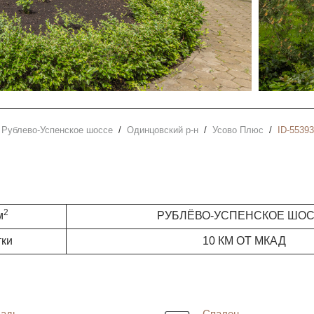
Рублево-Успенское шоссе
Одинцовский р-н
Усово Плюс
ID-55393
2
м
РУБЛЁВО-УСПЕНСКОЕ ШО
тки
10 КМ ОТ МКАД
адь
Спален