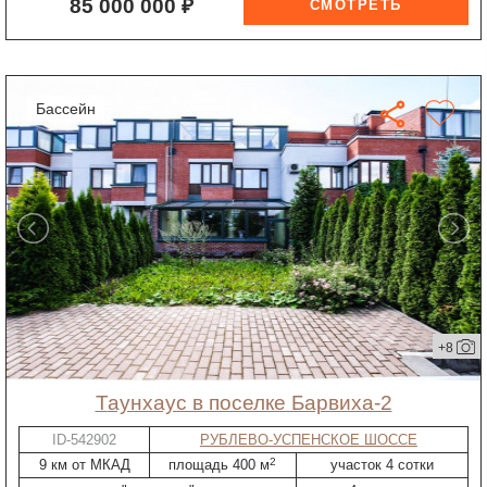
85 000 000 ₽
бассейн
+8
таунхаус в поселке Барвиха-2
ID-542902
РУБЛЕВО-УСПЕНСКОЕ ШОССЕ
2
9 км от МКАД
площадь 400 м
участок 4 сотки