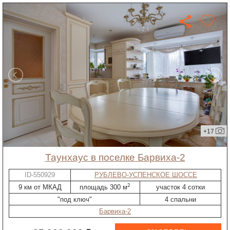
+17
таунхаус в поселке Барвиха-2
ID-550929
РУБЛЕВО-УСПЕНСКОЕ ШОССЕ
2
9 км от МКАД
площадь 300 м
участок 4 сотки
"под ключ"
4 спальни
Барвиха-2