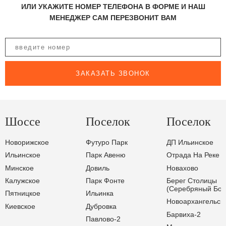
ИЛИ УКАЖИТЕ НОМЕР ТЕЛЕФОНА В ФОРМЕ И НАШ
МЕНЕДЖЕР САМ ПЕРЕЗВОНИТ ВАМ
ЗАКАЗАТЬ ЗВОНОК
Шоссе
Поселок
Поселок
Новорижское
Футуро Парк
ДП Ильинское
Ильинское
Парк Авеню
Отрада На Реке
Минское
Довиль
Новахово
Калужское
Парк Фонте
Берег Столицы
(Серебряный Бор
Пятницкое
Ильинка
Новоархангельск
Киевское
Дубровка
Барвиха-2
Павлово-2