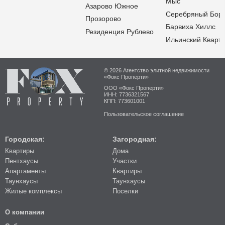
Мыс
Азарово Южное
Серебряный Бор
Прозорово
Барвиха Хиллс
Резиденция Рублево
Ильинский Кварт
© 2026 Агентство элитной недвижимости
«Фокс Проперти»
ООО «Фокс Проперти»
ИНН: 7736321567
КПП: 773601001
Пользовательское соглашение
Городская:
Загородная:
Квартиры
Дома
Пентхаусы
Участки
Апартаменты
Квартиры
Таунхаусы
Таунхаусы
Жилые комплексы
Поселки
О компании