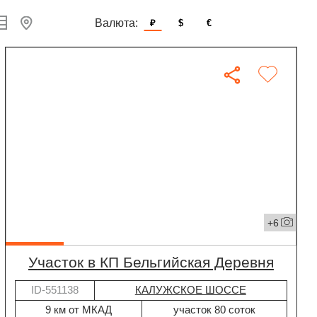
Валюта:
₽
$
€
+6
участок в КП Бельгийская Деревня
ID-551138
КАЛУЖСКОЕ ШОССЕ
9 км от МКАД
участок 80 соток