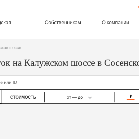
дская
Собственникам
О компании
жское шоссе
ток на Калужском шоссе в Сосенск
₽
от
—
до
СТОИМОСТЬ