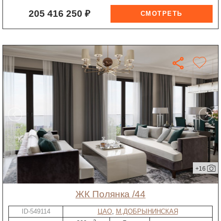
205 416 250 ₽
+16
ЖК Полянка /44
ID-549114
ЦАО
,
М.ДОБРЫНИНСКАЯ