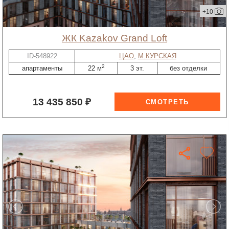
+10
ЖК Kazakov Grand Loft
ID-548922
ЦАО
,
М.КУРСКАЯ
2
апартаменты
22 м
3 эт.
без отделки
13 435 850 ₽