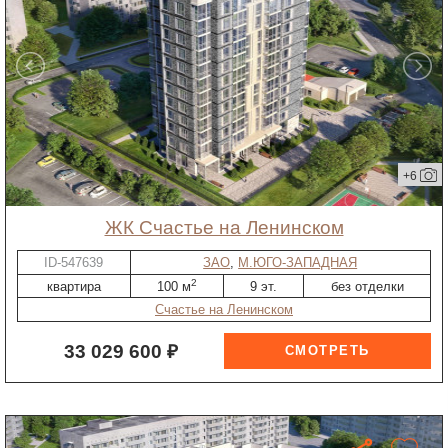
+6
ЖК Счастье на Ленинском
ID-547639
ЗАО
,
М.ЮГО-ЗАПАДНАЯ
2
квартира
100 м
9 эт.
без отделки
Счастье на Ленинском
33 029 600 ₽