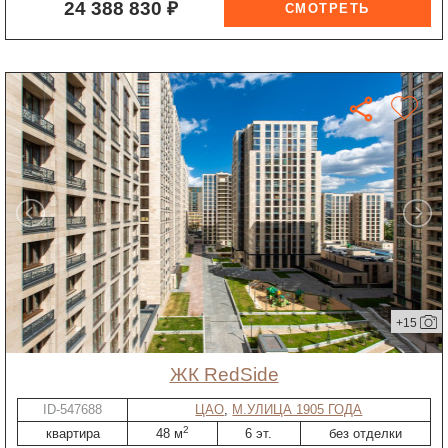
24 388 830 ₽
+15
ЖК RedSide
ID-547688
ЦАО
,
М.УЛИЦА 1905 ГОДА
2
квартира
48 м
6 эт.
без отделки