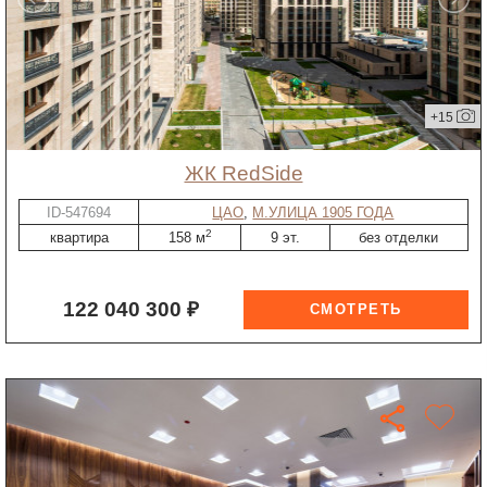
+15
ЖК RedSide
ID-547694
ЦАО
,
М.УЛИЦА 1905 ГОДА
2
квартира
158 м
9 эт.
без отделки
122 040 300 ₽