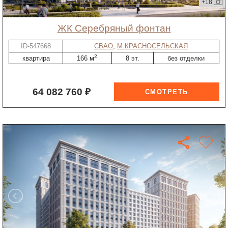
+18
ЖК Серебряный фонтан
ID-547668
СВАО
,
М.КРАСНОСЕЛЬСКАЯ
2
квартира
166 м
8 эт.
без отделки
64 082 760 ₽