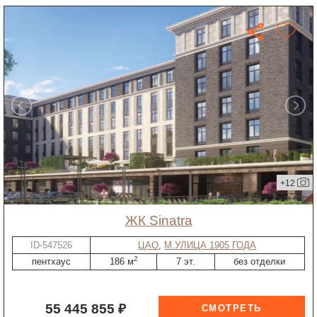
+12
ЖК Sinatra
ID-547526
ЦАО
,
М.УЛИЦА 1905 ГОДА
2
пентхаус
186 м
7 эт.
без отделки
55 445 855 ₽