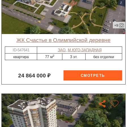
+9
ЖК Счастье в Олимпийской деревне
ID-547641
ЗАО
,
М.ЮГО-ЗАПАДНАЯ
2
квартира
77 м
3 эт.
без отделки
24 864 000 ₽