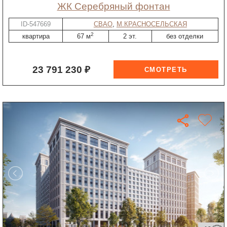
ЖК Серебряный фонтан
ID-547669
СВАО
,
М.КРАСНОСЕЛЬСКАЯ
2
квартира
67 м
2 эт.
без отделки
23 791 230 ₽