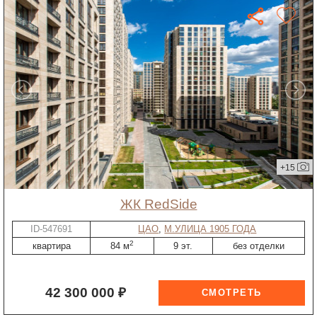
+15
ЖК RedSide
ID-547691
ЦАО
,
М.УЛИЦА 1905 ГОДА
2
квартира
84 м
9 эт.
без отделки
42 300 000 ₽