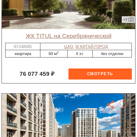
+7
ЖК TITUL на Серебрянической
ID-548685
ЦАО
,
М.КИТАЙ-ГОРОД
2
квартира
60 м
4 эт.
без отделки
76 077 459 ₽