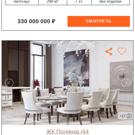
2
пентхаус
299 м
7 эт.
без отделки
330 000 000 ₽
+17
ЖК Полянка /44