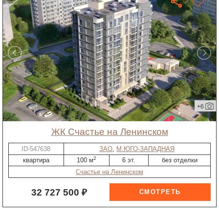
+6
ЖК Счастье на Ленинском
ID-547638
ЗАО
,
М.ЮГО-ЗАПАДНАЯ
2
квартира
100 м
6 эт.
без отделки
Счастье на Ленинском
32 727 500 ₽