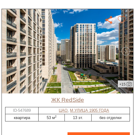
+15
ЖК RedSide
ID-547689
ЦАО
,
М.УЛИЦА 1905 ГОДА
2
квартира
53 м
13 эт.
без отделки