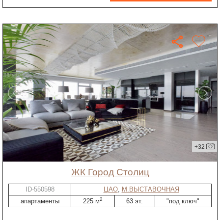
+32
ЖК Город Столиц
ID-550598
ЦАО
,
М.ВЫСТАВОЧНАЯ
2
апартаменты
225 м
63 эт.
"под ключ"