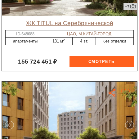
+7
ЖК TITUL на Серебрянической
ID-548688
ЦАО
,
М.КИТАЙ-ГОРОД
2
апартаменты
131 м
4 эт.
без отделки
155 724 451 ₽