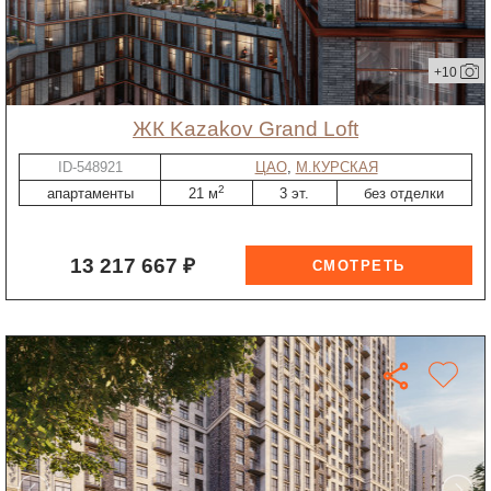
+10
ЖК Kazakov Grand Loft
ID-548921
ЦАО
,
М.КУРСКАЯ
2
апартаменты
21 м
3 эт.
без отделки
13 217 667 ₽