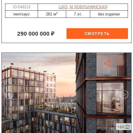
ID-549113
ЦАО
,
М.ДОБРЫНИНСКАЯ
2
пентхаус
261 м
7 эт.
без отделки
290 000 000 ₽
+10