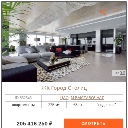
+32
ЖК Город Столиц
ID-552543
ЦАО
,
М.ВЫСТАВОЧНАЯ
2
апартаменты
225 м
63 эт.
"под ключ"
205 416 250 ₽