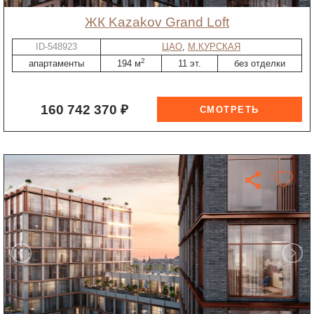
ЖК Kazakov Grand Loft
ID-548923
ЦАО
,
М.КУРСКАЯ
2
апартаменты
194 м
11 эт.
без отделки
160 742 370 ₽