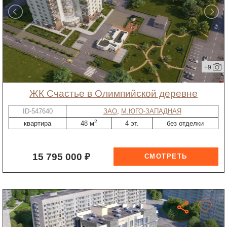
+9
ЖК Счастье в Олимпийской деревне
ID-547640
ЗАО
,
М.ЮГО-ЗАПАДНАЯ
2
квартира
48 м
4 эт.
без отделки
15 795 000 ₽