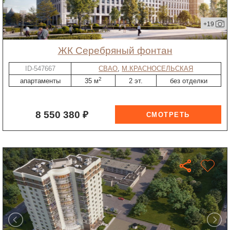
+19
ЖК Серебряный фонтан
ID-547667
СВАО
,
М.КРАСНОСЕЛЬСКАЯ
2
апартаменты
35 м
2 эт.
без отделки
8 550 380 ₽