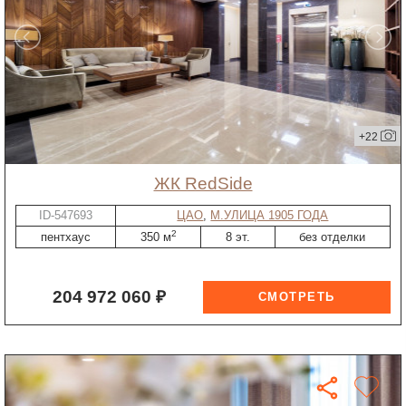
+22
ЖК RedSide
ID-547693
ЦАО
,
М.УЛИЦА 1905 ГОДА
2
пентхаус
350 м
8 эт.
без отделки
204 972 060 ₽