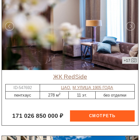
+17
ЖК RedSide
ID-547692
ЦАО
,
М.УЛИЦА 1905 ГОДА
2
пентхаус
278 м
11 эт.
без отделки
171 026 850 000 ₽