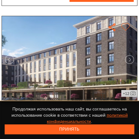
+12
Продолжая использовать наш сайт, вы соглашаетесь на
ЖК Sinatra
использование cookie в соответствии с нашей
политикой
ID-547525
ЦАО
,
М.УЛИЦА 1905 ГОДА
конфиденциальности
.
2
пентхаус
86 м
7 эт.
без отделки
ПРИНЯТЬ