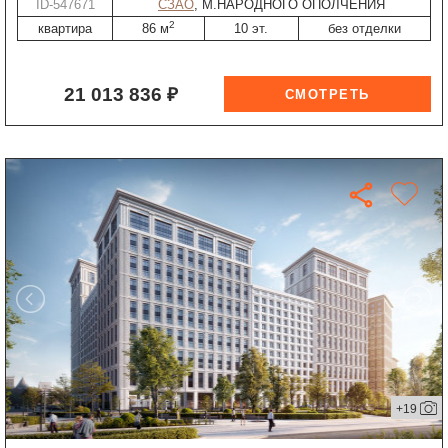
ID-547671
СЗАО
, М.НАРОДНОГО ОПОЛЧЕНИЯ
2
квартира
86 м
10 эт.
без отделки
21 013 836 ₽
+19