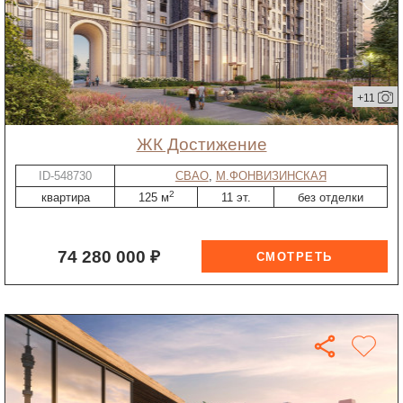
+11
ЖК Достижение
ID-548730
СВАО
,
М.ФОНВИЗИНСКАЯ
2
квартира
125 м
11 эт.
без отделки
74 280 000 ₽