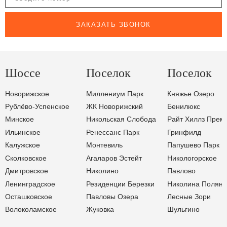
ЗАКАЗАТЬ ЗВОНОК
Шоссе
Поселок
Поселок
Новорижское
Миллениум Парк
Княжье Озеро
Рублёво-Успенское
ЖК Новорижский
Бенилюкс
Минское
Никольская Слобода
Райт Хиллз Прем
Ильинское
Ренессанс Парк
Гринфилд
Калужское
Монтевиль
Папушево Парк
Сколковское
Агаларов Эстейт
Никологорское
Дмитровское
Николино
Павлово
Ленинградское
Резиденции Березки
Николина Поляна
Осташковское
Павловы Озера
Лесные Зори
Волоколамское
Жуковка
Шульгино