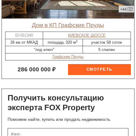
+44
дом в КП Графские Пруды
ID-551340
КИЕВСКОЕ ШОССЕ
2
26 км от МКАД
площадь 320 м
участок 58 соток
"под ключ"
5 спален
Графские Пруды
286 000 000 ₽
Получить консультацию
эксперта FOX Property
Поможем найти, купить или продать недвижимость
Имя: