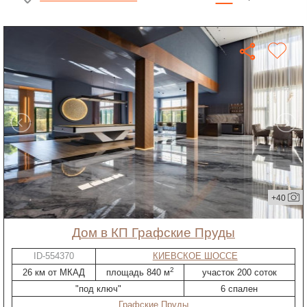
+40
дом в КП Графские Пруды
ID-554370
КИЕВСКОЕ ШОССЕ
2
26 км от МКАД
площадь 840 м
участок 200 соток
"под ключ"
6 спален
Графские Пруды