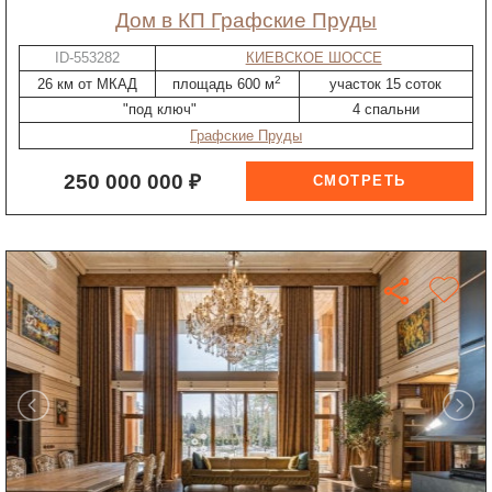
дом в КП Графские Пруды
ID-553282
КИЕВСКОЕ ШОССЕ
2
26 км от МКАД
площадь 600 м
участок 15 соток
"под ключ"
4 спальни
Графские Пруды
250 000 000 ₽