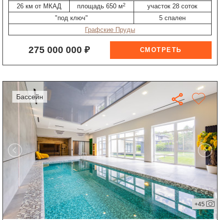
2
26 км от МКАД
площадь 650 м
участок 28 соток
"под ключ"
5 спален
Графские Пруды
275 000 000 ₽
бассейн
+45