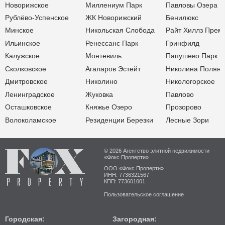
Новорижское
Миллениум Парк
Павловы Озера
Рублёво-Успенское
ЖК Новорижский
Бенилюкс
Минское
Никольская Слобода
Райт Хиллз Прем
Ильинское
Ренессанс Парк
Гринфилд
Калужское
Монтевиль
Папушево Парк
Сколковское
Агаларов Эстейт
Николина Поляна
Дмитровское
Николино
Никологорское
Ленинградское
Жуковка
Павлово
Осташковское
Княжье Озеро
Прозорово
Волоколамское
Резиденции Березки
Лесные Зори
© 2026 Агентство элитной недвижимости
«Фокс Проперти»
ООО «Фокс Проперти»
ИНН: 7736321567
КПП: 773601001
Пользовательское соглашение
Городская:
Загородная: