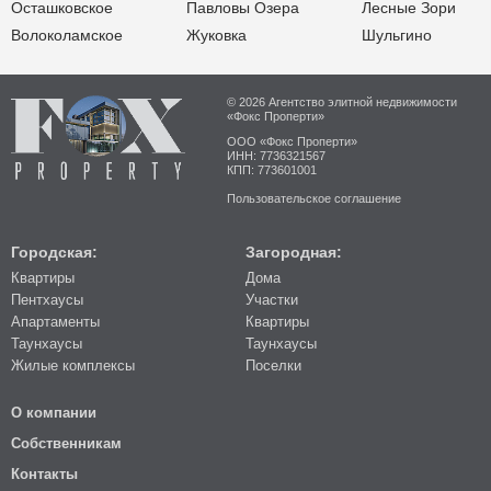
Осташковское
Павловы Озера
Лесные Зори
Волоколамское
Жуковка
Шульгино
© 2026 Агентство элитной недвижимости
«Фокс Проперти»
ООО «Фокс Проперти»
ИНН: 7736321567
КПП: 773601001
Пользовательское соглашение
Городская:
Загородная:
Квартиры
Дома
Пентхаусы
Участки
Апартаменты
Квартиры
Таунхаусы
Таунхаусы
Жилые комплексы
Поселки
О компании
Собственникам
Контакты