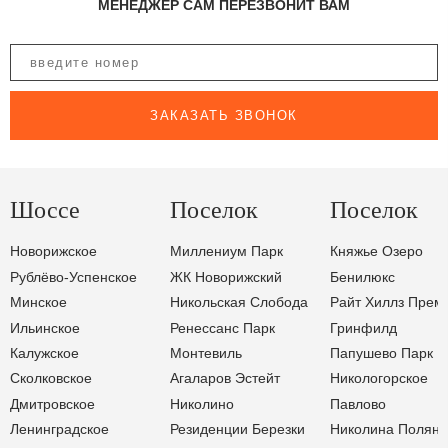
МЕНЕДЖЕР САМ ПЕРЕЗВОНИТ ВАМ
ЗАКАЗАТЬ ЗВОНОК
Шоссе
Поселок
Поселок
Новорижское
Миллениум Парк
Княжье Озеро
Рублёво-Успенское
ЖК Новорижский
Бенилюкс
Минское
Никольская Слобода
Райт Хиллз Прем
Ильинское
Ренессанс Парк
Гринфилд
Калужское
Монтевиль
Папушево Парк
Сколковское
Агаларов Эстейт
Никологорское
Дмитровское
Николино
Павлово
Ленинградское
Резиденции Березки
Николина Поляна