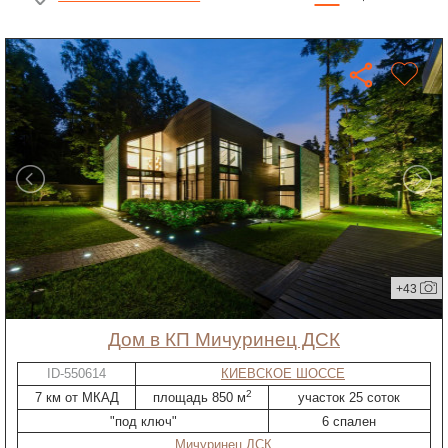
+43
дом в КП Мичуринец ДСК
ID-550614
КИЕВСКОЕ ШОССЕ
2
7 км от МКАД
площадь 850 м
участок 25 соток
"под ключ"
6 спален
Мичуринец ДСК