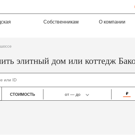
дская
Собственникам
О компании
 шоссе
ить элитный дом или коттедж Бак
₽
от
—
до
СТОИМОСТЬ