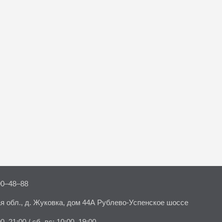
90–48–88
я обл., д. Жуковка, дом 44А Рублево-Успенское шоссе
00–21:00 / сб–вс: 10:00–19:00.