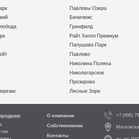
арк
Павловы Озера
кий
Бенилюкс
Слобода
Гринфилд
рк
Райт Хиллз Премиум
Папушево Парк
ейт
Павлово
Николина Поляна
Никологорское
о
Прозорово
ерезки
Лесные Зори
+7 (495) 7
ородная:
О компании
а
Собственникам
Московска
стки
Контакты
ртиры
пн–пт: 10: