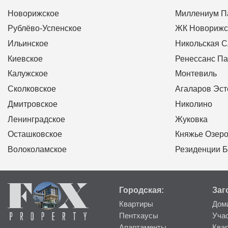
Новорижское
Миллениум П
Рублёво-Успенское
ЖК Новорижс
Ильинское
Никольская 
Киевское
Ренессанс Па
Калужское
Монтевиль
Сколковское
Агаларов Эст
Дмитровское
Николино
Ленинградское
Жуковка
Осташковское
Княжье Озер
Волоколамское
Резиденции Б
Городская:
Заг
Квартиры
Дом
Пентхаусы
Уча
Апартаменты
Ква