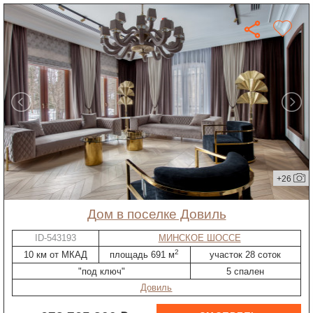
+26
дом в поселке Довиль
ID-543193
МИНСКОЕ ШОССЕ
2
10 км от МКАД
площадь 691 м
участок 28 соток
"под ключ"
5 спален
Довиль