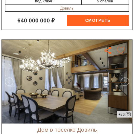
"под ключ"
5 спален
Довиль
640 000 000 ₽
+26
дом в поселке Довиль