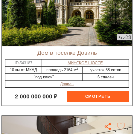
+25
дом в поселке Довиль
ID-543187
МИНСКОЕ ШОССЕ
2
10 км от МКАД
площадь 2164 м
участок 58 соток
"под ключ"
6 спален
Довиль
2 000 000 000 ₽