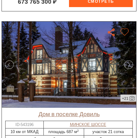
673 765 300 ₽
+21
дом в поселке Довиль
ID-543196
МИНСКОЕ ШОССЕ
2
10 км от МКАД
площадь 687 м
участок 21 сотка