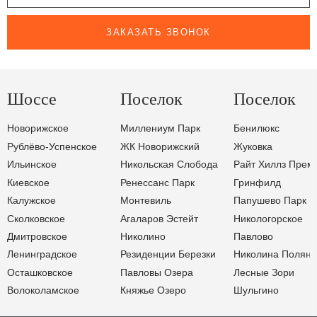
ЗАКАЗАТЬ ЗВОНОК
Шоссе
Поселок
Поселок
Новорижское
Миллениум Парк
Бенилюкс
Рублёво-Успенское
ЖК Новорижский
Жуковка
Ильинское
Никольская Слобода
Райт Хиллз Прем
Киевское
Ренессанс Парк
Гринфилд
Калужское
Монтевиль
Папушево Парк
Сколковское
Агаларов Эстейт
Никологорское
Дмитровское
Николино
Павлово
Ленинградское
Резиденции Березки
Николина Поляна
Осташковское
Павловы Озера
Лесные Зори
Волоколамское
Княжье Озеро
Шульгино