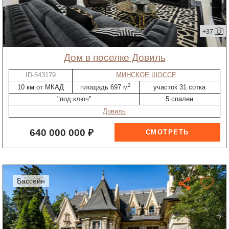
+37
дом в поселке Довиль
ID-543179
МИНСКОЕ ШОССЕ
2
10 км от МКАД
площадь 697 м
участок 31 сотка
"под ключ"
5 спален
Довиль
640 000 000 ₽
бассейн