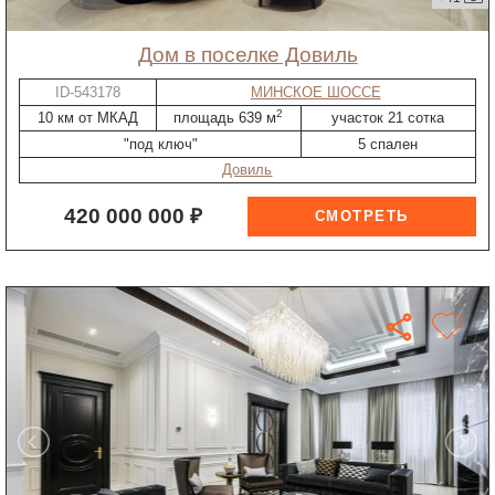
дом в поселке Довиль
ID-543178
МИНСКОЕ ШОССЕ
2
10 км от МКАД
площадь 639 м
участок 21 сотка
"под ключ"
5 спален
Довиль
420 000 000 ₽