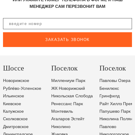
МЕНЕДЖЕР САМ ПЕРЕЗВОНИТ ВАМ
ЗАКАЗАТЬ ЗВОНОК
Шоссе
Поселок
Поселок
Новорижское
Миллениум Парк
Павловы Озера
Рублёво-Успенское
ЖК Новорижский
Бенилюкс
Ильинское
Никольская Слобода
Гринфилд
Киевское
Ренессанс Парк
Райт Хиллз Прем
Калужское
Монтевиль
Папушево Парк
Сколковское
Агаларов Эстейт
Николина Поляна
Дмитровское
Николино
Павлово
Ленинградское
Жуковка
Никологорское