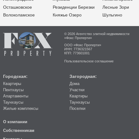
Осташковское
Резиденции Березки
Лесные Зори
Волоколамское
Княжье Озеро
Шульгино
© 2026 Агентство элитной недвижимости
«Фокс Проперти»
ООО «Фокс Проперти»
ИНН: 7736321567
КПП: 773601001
Пользовательское соглашение
Городская:
Загородная:
Квартиры
Дома
Пентхаусы
Участки
Апартаменты
Квартиры
Таунхаусы
Таунхаусы
Жилые комплексы
Поселки
О компании
Собственникам