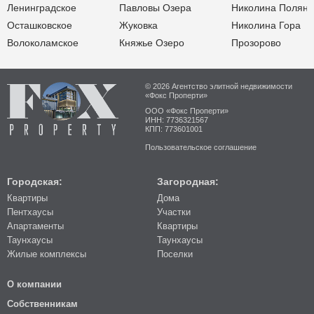
Ленинградское
Павловы Озера
Николина Поляна
Осташковское
Жуковка
Николина Гора
Волоколамское
Княжье Озеро
Прозорово
© 2026 Агентство элитной недвижимости
«Фокс Проперти»
ООО «Фокс Проперти»
ИНН: 7736321567
КПП: 773601001
Пользовательское соглашение
Городская:
Загородная:
Квартиры
Дома
Пентхаусы
Участки
Апартаменты
Квартиры
Таунхаусы
Таунхаусы
Жилые комплексы
Поселки
О компании
Собственникам