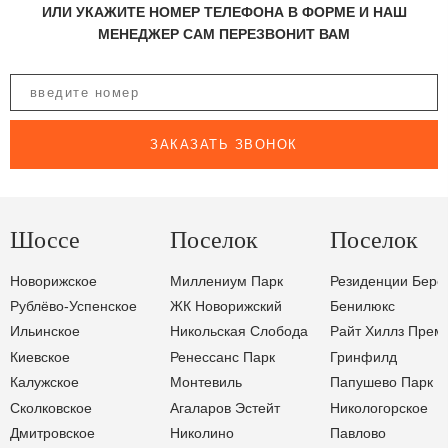
ИЛИ УКАЖИТЕ НОМЕР ТЕЛЕФОНА В ФОРМЕ И НАШ
МЕНЕДЖЕР САМ ПЕРЕЗВОНИТ ВАМ
ЗАКАЗАТЬ ЗВОНОК
Шоссе
Поселок
Поселок
Новорижское
Миллениум Парк
Резиденции Бере
Рублёво-Успенское
ЖК Новорижский
Бенилюкс
Ильинское
Никольская Слобода
Райт Хиллз Прем
Киевское
Ренессанс Парк
Гринфилд
Калужское
Монтевиль
Папушево Парк
Сколковское
Агаларов Эстейт
Никологорское
Дмитровское
Николино
Павлово