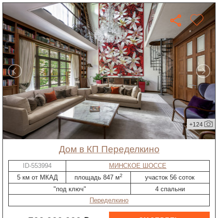
+124
дом в КП Переделкино
ID-553994
МИНСКОЕ ШОССЕ
2
5 км от МКАД
площадь 847 м
участок 56 соток
"под ключ"
4 спальни
Переделкино