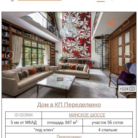
+124
дом в КП Переделкино
ID-553994
МИНСКОЕ ШОССЕ
2
5 км от МКАД
площадь 847 м
участок 56 соток
"под ключ"
4 спальни
Переделкино