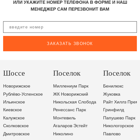
ИЛИ УКАЖИТЕ НОМЕР ТЕЛЕФОНА В ФОРМЕ И НАШ
МЕНЕДЖЕР САМ ПЕРЕЗВОНИТ ВАМ
ЗАКАЗАТЬ ЗВОНОК
Шоссе
Поселок
Поселок
Новорижское
Миллениум Парк
Бенилюкс
Рублёво-Успенское
ЖК Новорижский
Жуковка
Ильинское
Никольская Слобода
Райт Хиллз Прем
Киевское
Ренессанс Парк
Гринфилд
Калужское
Монтевиль
Папушево Парк
Сколковское
Агаларов Эстейт
Никологорское
Дмитровское
Николино
Павлово