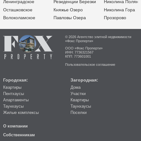
Ленинградское
Резиденции Березки
Николина Поляна
Осташковское
Княжье Озеро
Николина Гора
Волоколамское
Павловы Озера
Прозорово
© 2026 Агентство элитной недвижимости
«Фокс Проперти»
ООО «Фокс Проперти»
ИНН: 7736321567
КПП: 773601001
Пользовательское соглашение
Городская:
Загородная:
Квартиры
Дома
Пентхаусы
Участки
Апартаменты
Квартиры
Таунхаусы
Таунхаусы
Жилые комплексы
Поселки
О компании
Собственникам