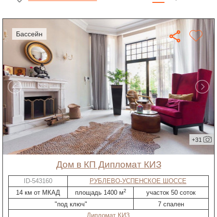
бассейн
+31
дом в КП Дипломат КИЗ
ID-543160
РУБЛЕВО-УСПЕНСКОЕ ШОССЕ
2
14 км от МКАД
площадь 1400 м
участок 50 соток
"под ключ"
7 спален
Дипломат КИЗ