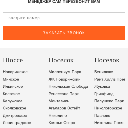
МЕНЕДЖЕР САМ ПЕРЕЗВОНИТ ВАМ
ЗАКАЗАТЬ ЗВОНОК
Шоссе
Поселок
Поселок
Новорижское
Миллениум Парк
Бенилюкс
Минское
ЖК Новорижский
Райт Хиллз Прем
Ильинское
Никольская Слобода
Жуковка
Киевское
Ренессанс Парк
Гринфилд
Калужское
Монтевиль
Папушево Парк
Сколковское
Агаларов Эстейт
Никологорское
Дмитровское
Николино
Павлово
Ленинградское
Княжье Озеро
Николина Поляна