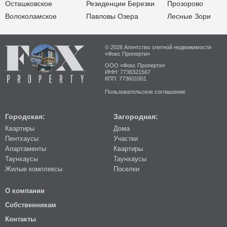
Осташковское
Резиденции Березки
Прозорово
Волоколамское
Павловы Озера
Лесные Зори
© 2026 Агентство элитной недвижимости
«Фокс Проперти»
ООО «Фокс Проперти»
ИНН: 7736321567
КПП: 773601001
Пользовательское соглашение
Городская:
Загородная:
Квартиры
Дома
Пентхаусы
Участки
Апартаменты
Квартиры
Таунхаусы
Таунхаусы
Жилые комплексы
Поселки
О компании
Собственникам
Контакты