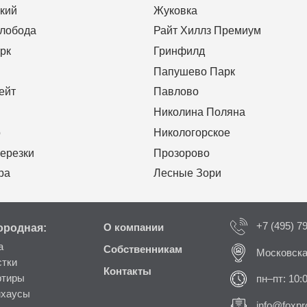
кий
Жуковка
Слобода
Райт Хиллз Премиум
рк
Гринфилд
Папушево Парк
ейт
Павлово
Николина Поляна
о
Никологорское
ерезки
Прозорово
ра
Лесные Зори
+7 (495) 7
ородная:
О компании
а
Собственникам
Московска
стки
Контакты
ртиры
пн–пт: 10:
нхаусы
info@foxpro