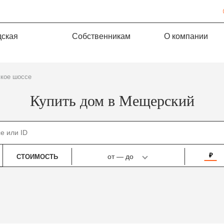
дская
Собственникам
О компании
ское шоссе
Купить дом в Мещерский
₽
от
—
до
СТОИМОСТЬ