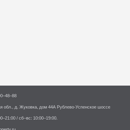
90–48–88
я обл., д. Жуковка, дом 44А Рублево-Успенское шоссе
00–21:00 / сб–вс: 10:00–19:00.
perty.ru