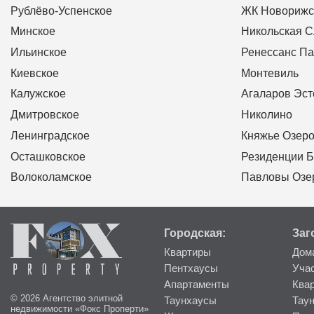
Рублёво-Успенское
ЖК Новорижс
Минское
Никольская 
Ильинское
Ренессанс Па
Киевское
Монтевиль
Калужское
Агаларов Эст
Дмитровское
Николино
Ленинградское
Княжье Озер
Осташковское
Резиденции Б
Волоколамское
Павловы Озе
Городская:
Заг
Квартиры
Дом
Пентхаусы
Уча
Апартаменты
Ква
© 2026 Агентство элитной
Таунхаусы
Тау
недвижимости «Фокс Проперти»