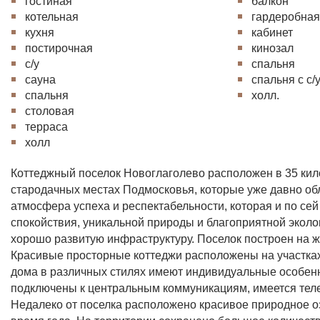
гостиная
балкон
котельная
гардеробна
кухня
кабинет
постирочная
кинозал
с/у
спальня
сауна
спальня с с/
спальня
холл.
столовая
терраса
холл
Коттеджный поселок Новоглаголево расположен в 35 кил
стародачных местах Подмосковья, которые уже давно об
атмосфера успеха и респектабельности, которая и по се
спокойствия, уникальной природы и благоприятной эколо
хорошо развитую инфраструктуру. Поселок построен на 
Красивые просторные коттеджи расположены на участках 
дома в различных стилях имеют индивидуальные особенно
подключены к центральным коммуникациям, имеется теле
Недалеко от поселка расположено красивое природное оз