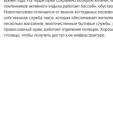
время года. На территории сохранено большое количест
поклонников активного отдыха работает бассейн, обустр
Новоглаголево отличается от многих коттеджных поселк
собственная служба такси, которая обеспечивает жителя
несколько магазинов, многочисленные бытовые службы, 
православный храм, работает отделение полиции. Хорош
столицы, чтобы получить доступ к ее инфраструктуре.