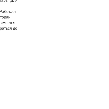
уары. Для
 Работает
торан,
 имеется
раться до