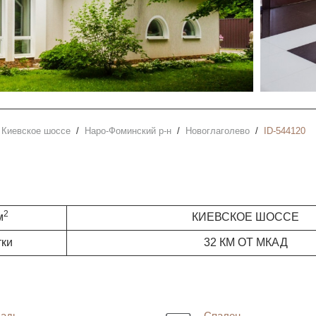
Киевское шоссе
Наро-Фоминский р-н
Новоглаголево
ID-544120
2
м
КИЕВСКОЕ ШОССЕ
тки
32 КМ ОТ МКАД
адь
Спален