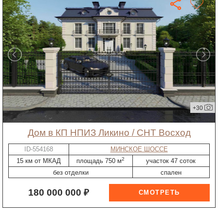
+30
дом в КП НПИЗ Ликино / СНТ Восход
ID-554168
МИНСКОЕ ШОССЕ
2
15 км от МКАД
площадь 750 м
участок 47 соток
без отделки
спален
180 000 000 ₽