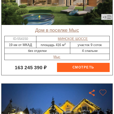
+3
дом в поселке Мыс
ID-554150
МИНСКОЕ ШОССЕ
2
19 км от МКАД
площадь 416 м
участок 9 соток
без отделки
4 спальни
Мыс
163 245 390 ₽