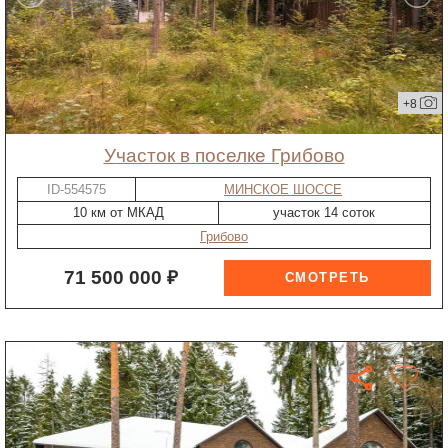
+8
участок в поселке Грибово
ID-554575
МИНСКОЕ ШОССЕ
10 км от МКАД
участок 14 соток
Грибово
71 500 000 ₽