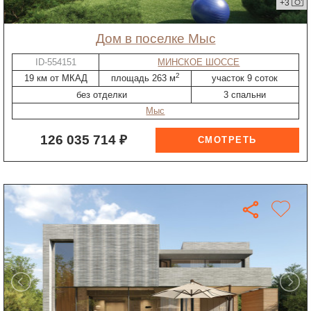
+3
дом в поселке Мыс
ID-554151
МИНСКОЕ ШОССЕ
2
19 км от МКАД
площадь 263 м
участок 9 соток
без отделки
3 спальни
Мыс
126 035 714 ₽