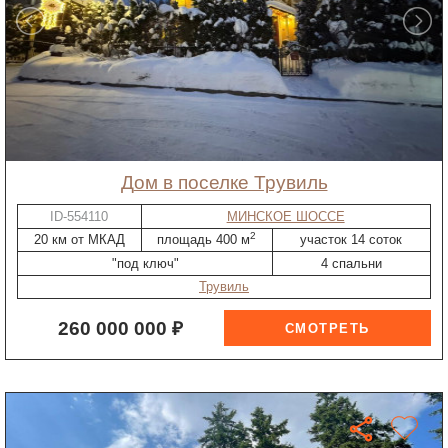
дом в поселке Трувиль
ID-554110
МИНСКОЕ ШОССЕ
2
20 км от МКАД
площадь 400 м
участок 14 соток
"под ключ"
4 спальни
Трувиль
260 000 000 ₽