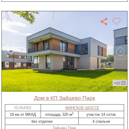
+12
дом в КП Зайцево Парк
ID-554352
МИНСКОЕ ШОССЕ
2
19 км от МКАД
площадь 320 м
участок 14 соток
без отделки
4 спальни
Зайцево Парк