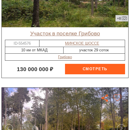
+8
участок в поселке Грибово
ID-554576
МИНСКОЕ ШОССЕ
10 км от МКАД
участок 29 соток
Грибово
130 000 000 ₽