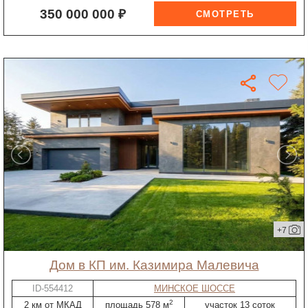
350 000 000 ₽
+7
дом в КП им. Казимира Малевича
ID-554412
МИНСКОЕ ШОССЕ
2
2 км от МКАД
площадь 578 м
участок 13 соток