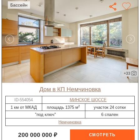
бассейн
+33
дом в КП Немчиновка
ID-554054
МИНСКОЕ ШОССЕ
2
1 км от МКАД
площадь 1375 м
участок 24 сотки
"под ключ"
6 спален
Немчиновка
200 000 000 ₽