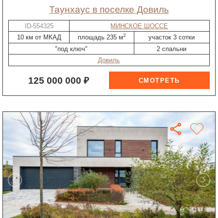
таунхаус в поселке Довиль
ID-554325
МИНСКОЕ ШОССЕ
2
10 км от МКАД
площадь 235 м
участок 3 сотки
"под ключ"
2 спальни
Довиль
125 000 000 ₽