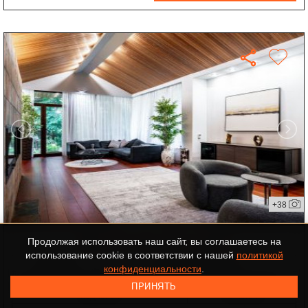
+38
дом в КП Лесной ручей-3
Продолжая использовать наш сайт, вы соглашаетесь на
использование cookie в соответствии с нашей
политикой
ID-553999
МИНСКОЕ ШОССЕ
конфиденциальности
.
2
13 км от МКАД
площадь 390 м
участок 26 соток
ПРИНЯТЬ
"под ключ"
3 спальни