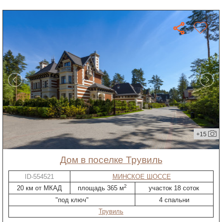
+15
дом в поселке Трувиль
ID-554521
МИНСКОЕ ШОССЕ
2
20 км от МКАД
площадь 365 м
участок 18 соток
"под ключ"
4 спальни
Трувиль