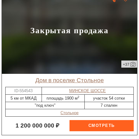
Закрытая продажа
+37
дом в поселке Стольное
ID-554543
МИНСКОЕ ШОССЕ
2
5 км от МКАД
площадь 1900 м
участок 54 сотки
"под ключ"
7 спален
Стольное
1 200 000 000 ₽