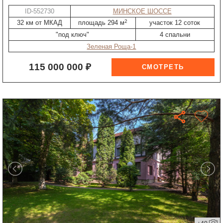
ID-552730
МИНСКОЕ ШОССЕ
2
32 км от МКАД
площадь 294 м
участок 12 соток
"под ключ"
4 спальни
Зеленая Роща-1
115 000 000 ₽