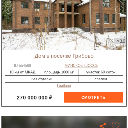
+9
дом в поселке Грибово
ID-554566
МИНСКОЕ ШОССЕ
2
10 км от МКАД
площадь 1000 м
участок 60 соток
без отделки
спален
Грибово
270 000 000 ₽