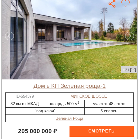
+21
дом в КП Зеленая роща-1
ID-554379
МИНСКОЕ ШОССЕ
2
32 км от МКАД
площадь 500 м
участок 48 соток
"под ключ"
5 спален
Зеленая Роща
205 000 000 ₽