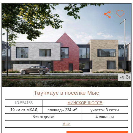
+5
таунхаус в поселке Мыс
ID-554156
МИНСКОЕ ШОССЕ
2
19 км от МКАД
площадь 234 м
участок 3 сотки
без отделки
4 спальни
Мыс