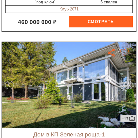
"под ключ"
5 спален
Клуб 2071
460 000 000 ₽
+17
дом в КП Зеленая роща-1