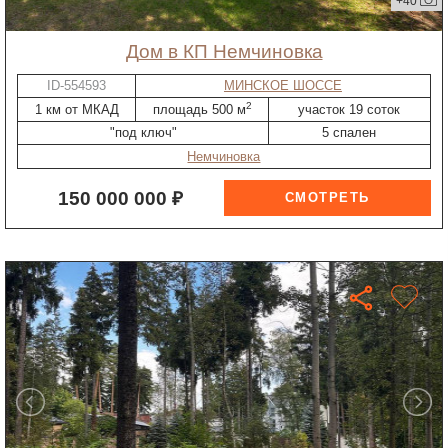
+40
дом в КП Немчиновка
ID-554593
МИНСКОЕ ШОССЕ
2
1 км от МКАД
площадь 500 м
участок 19 соток
"под ключ"
5 спален
Немчиновка
150 000 000 ₽