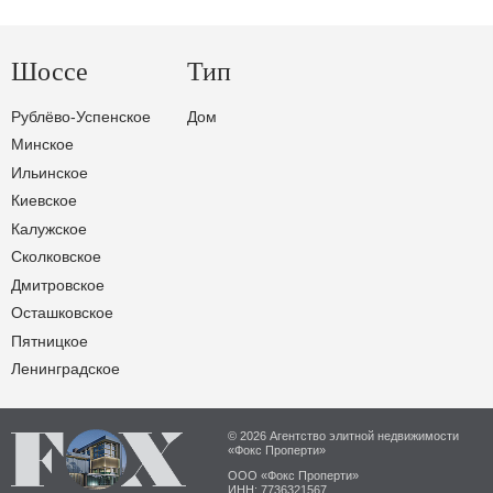
Шоссе
Тип
Рублёво-Успенское
Дом
Минское
Ильинское
Киевское
Калужское
Сколковское
Дмитровское
Осташковское
Пятницкое
Ленинградское
© 2026 Агентство элитной недвижимости
«Фокс Проперти»
ООО «Фокс Проперти»
ИНН: 7736321567