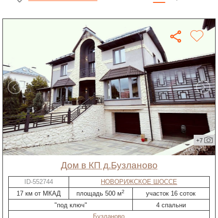
+7
дом в КП д.Бузланово
ID-552744
НОВОРИЖСКОЕ ШОССЕ
2
17 км от МКАД
площадь 500 м
участок 16 соток
"под ключ"
4 спальни
Бузланово