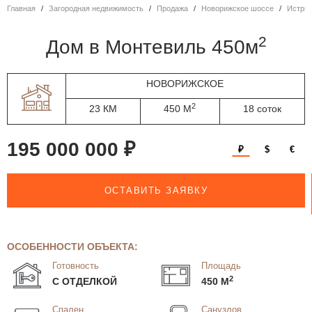
Главная
Загородная недвижимость
Продажа
Новорижское шоссе
Истри
2
дом в Монтевиль 450м
НОВОРИЖСКОЕ
2
23 КМ
450 М
18 соток
195 000 000 ₽
₽
$
€
ОСТАВИТЬ ЗАЯВКУ
ОСОБЕННОСТИ ОБЪЕКТА:
Готовность
Площадь
2
С ОТДЕЛКОЙ
450 М
Спален
Санузлов