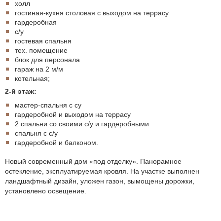
холл
гостиная-кухня столовая с выходом на террасу
гардеробная
с/у
гостевая спальня
тех. помещение
блок для персонала
гараж на 2 м/м
котельная;
2-й этаж:
мастер-спальня с су
гардеробной и выходом на террасу
2 спальни со своими с/у и гардеробными
спальня с с/у
гардеробной и балконом.
Новый современный дом «под отделку». Панорамное
остекление, эксплуатируемая кровля. На участке выполнен
ландшафтный дизайн, уложен газон, вымощены дорожки,
установлено освещение.