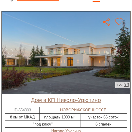
+27
дом в КП Николо-Урюпино
ID-554303
НОВОРИЖСКОЕ ШОССЕ
2
8 км от МКАД
площадь 1000 м
участок 65 соток
"под ключ"
6 спален
Николо-Урюпино