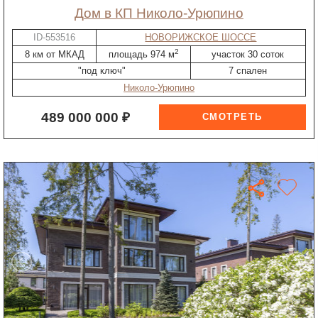
дом в КП Николо-Урюпино
ID-553516
НОВОРИЖСКОЕ ШОССЕ
2
8 км от МКАД
площадь 974 м
участок 30 соток
"под ключ"
7 спален
Николо-Урюпино
489 000 000 ₽