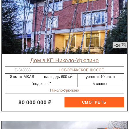
+24
дом в КП Николо-Урюпино
ID-548033
НОВОРИЖСКОЕ ШОССЕ
2
8 км от МКАД
площадь 600 м
участок 10 соток
"под ключ"
5 спален
Николо-Урюпино
80 000 000 ₽