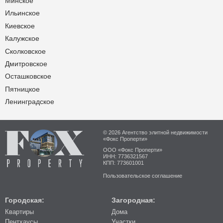
Минское
Ильинское
Киевское
Калужское
Сколковское
Дмитровское
Осташковское
Пятницкое
Ленинградское
© 2026 Агентство элитной недвижимости
«Фокс Проперти»
ООО «Фокс Проперти»
ИНН: 7736321567
КПП: 773601001
Пользовательское соглашение
Городская:
Загородная:
Квартиры
Дома
Пентхаусы
Участки