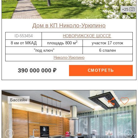
+25
дом в КП Николо-Урюпино
ID-553454
НОВОРИЖСКОЕ ШОССЕ
2
8 км от МКАД
площадь 800 м
участок 17 соток
"под ключ"
6 спален
Николо-Урюпино
390 000 000 ₽
бассейн