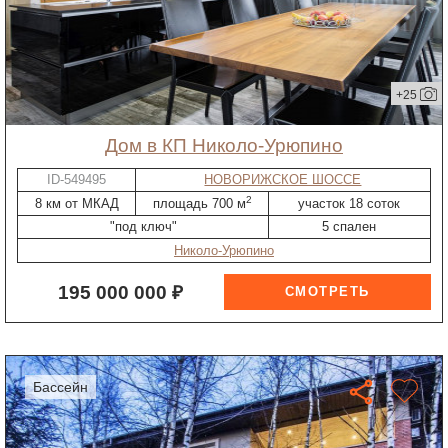
+25
дом в КП Николо-Урюпино
ID-549495
НОВОРИЖСКОЕ ШОССЕ
2
8 км от МКАД
площадь 700 м
участок 18 соток
"под ключ"
5 спален
Николо-Урюпино
195 000 000 ₽
бассейн