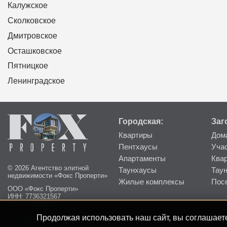
Калужское
Сколковское
Дмитровское
Осташковское
Пятницкое
Ленинградское
Городская:
Заг
Квартиры
Дом
Пентхаусы
Уча
Апартаменты
Ква
© 2026 Агентство элитной
Таунхаусы
Тау
недвижимости «Фокс Проперти»
Жилые комплексы
Пос
ООО «Фокс Проперти»
ИНН: 7736321567
КПП: 773601001
Продолжая использовать наш сайт, вы соглашаете
Пользовательское соглашение