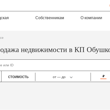
дская
Собственникам
О компании
ссе
одажа недвижимости в КП Обушк
₽
от
—
до
СТОИМОСТЬ