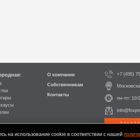
+7 (495) 7
ородная:
О компании
а
Собственникам
Московска
стки
Контакты
ртиры
пн–пт: 10:
нхаусы
info@foxpro
елки
ЗАКАЗ
сь на использование cookie в соответствии с нашей
полити