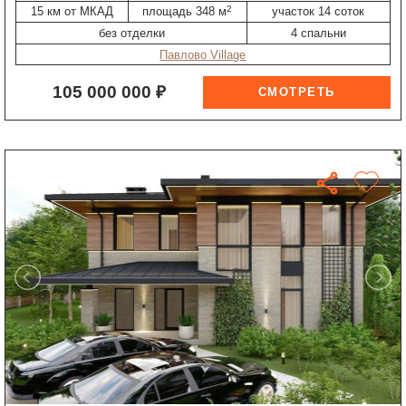
2
15 км от МКАД
площадь 348 м
участок 14 соток
без отделки
4 спальни
Павлово Village
105 000 000 ₽