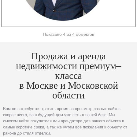
Показано 4 из 4 объектов
Продажа и аренда
недвижимости премиум–
класса
в Москве и Московской
области
Вам не потребуется тратить время на просмотр разных сайтов
скорее всего, ваш будущий дом уже есть в нашей базе. Мы
сможем найти покупателя или арендатора для вашего объекта в
самые короткие сроки, а так же учтём все пожелания к объекту от
района до стиля отделки.