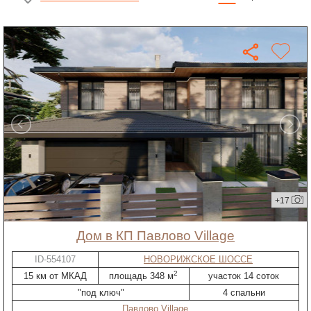
+17
дом в КП Павлово Village
ID-554107
НОВОРИЖСКОЕ ШОССЕ
2
15 км от МКАД
площадь 348 м
участок 14 соток
"под ключ"
4 спальни
Павлово Village