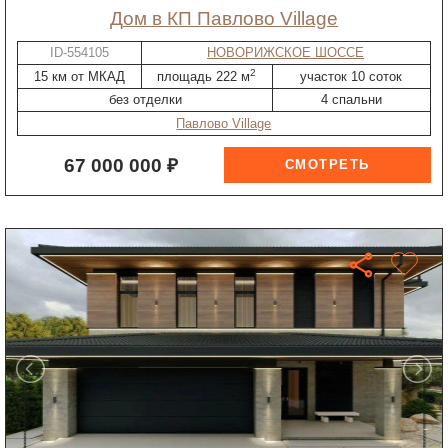
дом в КП Павлово Village
ID-554105
НОВОРИЖСКОЕ ШОССЕ
2
15 км от МКАД
площадь 222 м
участок 10 соток
без отделки
4 спальни
Павлово Village
67 000 000 ₽