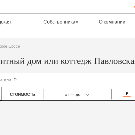
дская
Собственникам
О компании
ское шоссе
литный дом или коттедж Павловска
₽
от
—
до
СТОИМОСТЬ