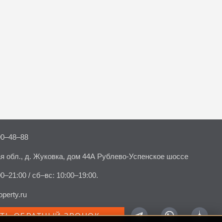
90–48–88
я обл., д. Жуковка, дом 44А Рублево-Успенское шоссе
00–21:00 / сб–вс: 10:00–19:00.
perty.ru
АТЬ ОБРАТНЫЙ ЗВОНОК