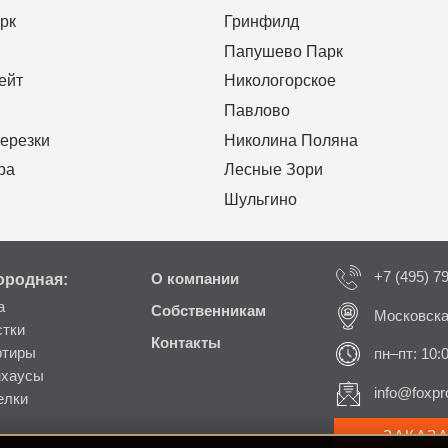
рк
Гринфилд
Папушево Парк
ейт
Никологорское
Павлово
ерезки
Николина Поляна
ра
Лесные Зори
Шульгино
+7 (495) 7
ородная:
О компании
а
Собственникам
Московска
стки
Контакты
ртиры
пн–пт: 10:
нхаусы
info@foxpro
елки
ЗАКАЗ