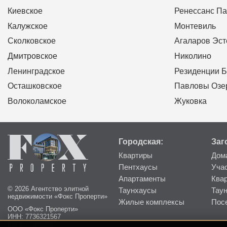
Киевское
Ренессанс Па
Калужское
Монтевиль
Сколковское
Агаларов Эст
Дмитровское
Николино
Ленинградское
Резиденции Б
Осташковское
Павловы Озе
Волоколамское
Жуковка
Городская:
Заг
Квартиры
Дом
Пентхаусы
Уча
Апартаменты
Ква
© 2026 Агентство элитной
Таунхаусы
Тау
недвижимости «Фокс Проперти»
Жилые комплексы
Пос
ООО «Фокс Проперти»
ИНН: 7736321567
КПП: 773601001