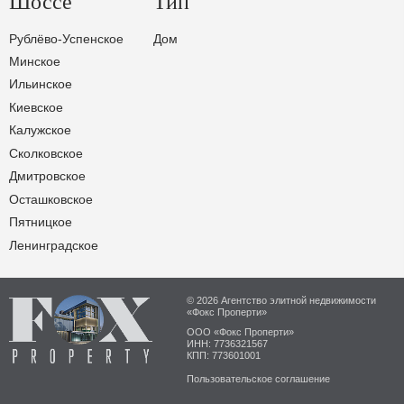
Шоссе
Тип
Рублёво-Успенское
Дом
Минское
Ильинское
Киевское
Калужское
Сколковское
Дмитровское
Осташковское
Пятницкое
Ленинградское
© 2026 Агентство элитной недвижимости
«Фокс Проперти»
ООО «Фокс Проперти»
ИНН: 7736321567
КПП: 773601001
Пользовательское соглашение