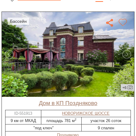
бассейн
+6
дом в КП Поздняково
ID-551913
НОВОРИЖСКОЕ ШОССЕ
2
9 км от МКАД
площадь 781 м
участок 26 соток
"под ключ"
9 спален
Поздняково