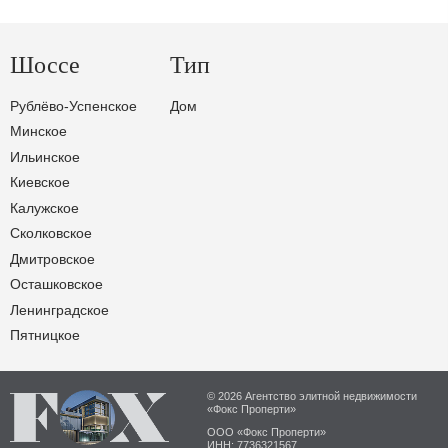
Шоссе
Тип
Рублёво-Успенское
Дом
Минское
Ильинское
Киевское
Калужское
Сколковское
Дмитровское
Осташковское
Ленинградское
Пятницкое
© 2026 Агентство элитной недвижимости
«Фокс Проперти»
ООО «Фокс Проперти»
ИНН: 7736321567