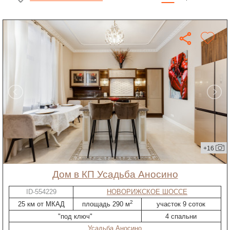
+16
дом в КП Усадьба Аносино
ID-554229
НОВОРИЖСКОЕ ШОССЕ
2
25 км от МКАД
площадь 290 м
участок 9 соток
"под ключ"
4 спальни
Усадьба Аносино