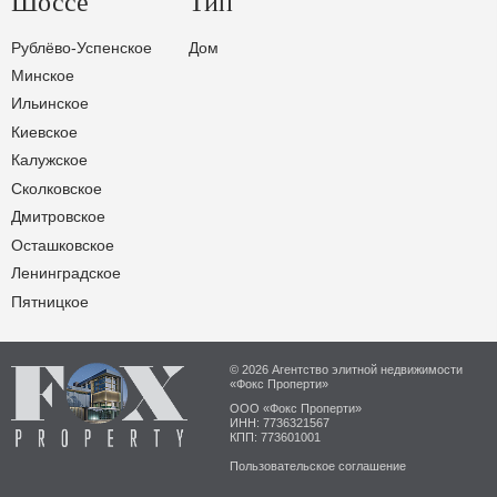
Шоссе
Тип
Рублёво-Успенское
Дом
Минское
Ильинское
Киевское
Калужское
Сколковское
Дмитровское
Осташковское
Ленинградское
Пятницкое
© 2026 Агентство элитной недвижимости
«Фокс Проперти»
ООО «Фокс Проперти»
ИНН: 7736321567
КПП: 773601001
Пользовательское соглашение