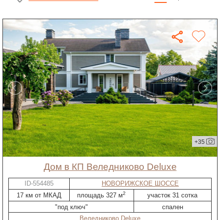
+35
дом в КП Веледниково Deluxe
ID-554485
НОВОРИЖСКОЕ ШОССЕ
2
17 км от МКАД
площадь 327 м
участок 31 сотка
"под ключ"
спален
Веледниково Deluxe