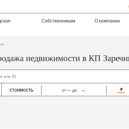
дская
Собственникам
О компании
ссе
одажа недвижимости в КП Зареч
₽
от
—
до
СТОИМОСТЬ