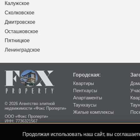
Калужское
Сколковское
Дмитровское
Осташковское
Пятницкое
Ленинградское
Городская:
Заг
Квартиры
Дом
Пентхаусы
Уча
Апартаменты
Ква
© 2026 Агентство элитной
Таунхаусы
Тау
недвижимости «Фокс Проперти»
Жилые комплексы
Пос
ООО «Фокс Проперти»
ИНН: 7736321567
КПП: 773601001
Продолжая использовать наш сайт, вы соглашаете
Пользовательское соглашение