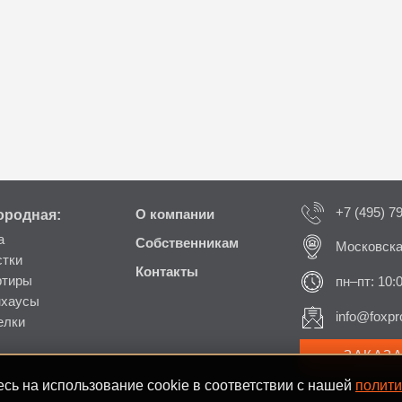
+7 (495) 7
ородная:
О компании
а
Собственникам
Московска
стки
Контакты
ртиры
пн–пт: 10:
нхаусы
info@foxpro
елки
ЗАКАЗ
сь на использование cookie в соответствии с нашей
полити