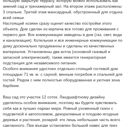
большую закрытую террасу, которую можно использовать как
зимний сад и тренажерный зал. На втором этаже расположены
3 спальни. Третий этаж мансардный, обустроенный для отдыха
всей семьи.
Настоящий хозяин сразу оценит качество постройки этого
объекта. Дом сделан из кирпича все готово для проживания с
первого дня. Все коммуникации заведены в дом (газ, свет, вода
и канализация). Котельная и все инженерные коммуникации по
дому досконально продуманны и сделаны из качественных
материалов. Установлены два котла (основной газовый и
запасной электрический), также имеется генераторная
подстанция для независимого питания.
Особого внимания удостоен отдельно-стоящий гостевой дом
площадью 71 кв. м. с сауной, винным погребом и спальней для
гостей. Рядом с ним полностью оборудованная и уютная зона
барбекю.
Ваш сад это участок 12 соток. Ландшафтному дизайну
уделялось особое внимание, поэтому вы будете чувствовать
себя как в лучших парках мира. Ровный ухоженный газон с
подсветкой и автополивом, декоративные и плодово-ягодные
деревья и растения, розарий это лишь небольшая часть всего
сделанного. При въезде установлен большой навес для трех