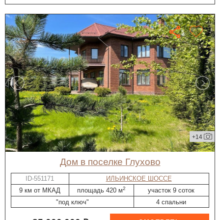
+14
дом в поселке Глухово
ID-551171
ИЛЬИНСКОЕ ШОССЕ
2
9 км от МКАД
площадь 420 м
участок 9 соток
"под ключ"
4 спальни