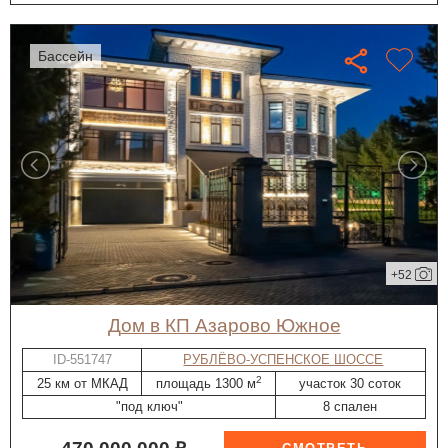
бассейн
+52
дом в КП Азарово Южное
ID-551747
РУБЛЁВО-УСПЕНСКОЕ ШОССЕ
2
25 км от МКАД
площадь 1300 м
участок 30 соток
"под ключ"
8 спален