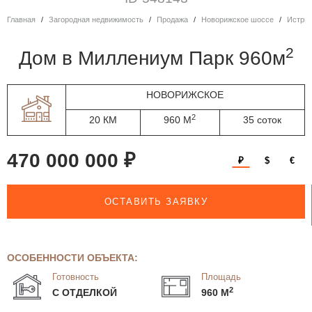
Главная
Загородная недвижимость
Продажа
Новорижское шоссе
Истри
2
дом в Миллениум Парк 960м
НОВОРИЖСКОЕ
2
20 КМ
960 М
35 соток
470 000 000 ₽
₽
$
€
ОСТАВИТЬ ЗАЯВКУ
ОСОБЕННОСТИ ОБЪЕКТА:
Готовность
Площадь
2
С ОТДЕЛКОЙ
960 М