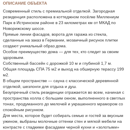
ОПИСАНИЕ ОБЪЕКТА
Современный стиль с премиальной отделкой. Загородная
резиденция расположена в коттеджном посёлке Миллениум
Парк в Истринском районе в 23 километрах км от МКАД по
Новорижскому шоссе.
Прямые линии фасадов, ворота для гаража из стекла,
сделанные на заказ в Германии, мозаичный рисунок плитки
создают уникальный образ дома.
Особое преимущество дома — для тех, кто следит за своим
здоровьем.
Собственный бассейн с дорожкой 10 м и глубиной 1,7 м.
Общая площадь СПА 75 м2 и выход на обширную терассу 199
м2.
В общем пространстве — сауна с классической деревянной
отделкой, шезлонги для отдыха и душ.
Безупречный стиль резиденции отражается во всем, начиная с
пространства холла с большим окном, выполненного в светлых
тонах, продуманного до мелочей и украшенного мрамором со
спокойным рисунком.
Для места, которое будет собирать семью и гостей за вкусным
ужином, выбраны молочные оттенки стен и мягкой мебели на
контрасте с гладкими фасадами черной кухни и «золотыми»